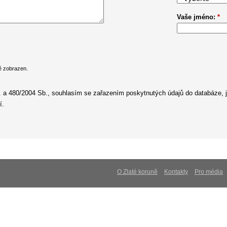
Vaše jméno:
*
ě zobrazen.
a 480/2004 Sb., souhlasím se zařazením poskytnutých údajů do databáze, j
í.
O Zlaté koruně
Kontakty
Pro média