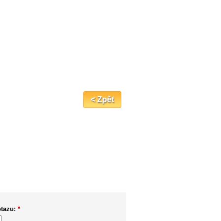
< Zpět
otazu:
*