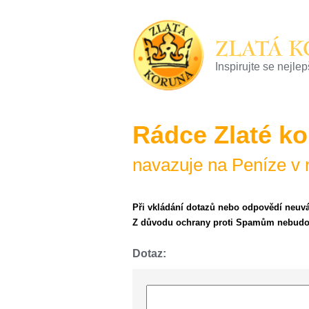
ZLATÁ 
Inspirujte se nejle
22 let tradice a kva
Rádce Zlaté k
navazuje na Peníze v 
Při vkládání dotazů nebo odpovědí neuv
Z důvodu ochrany proti Spamům nebudou
Dotaz: