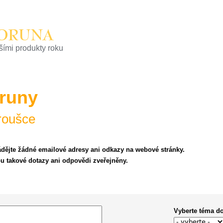
KORUNA
pšími produkty roku
lity na finančním trhu
oruny
roušce
ádějte žádné emailové adresy ani odkazy na webové stránky.
 takové dotazy ani odpovědi zveřejněny.
Vyberte téma d