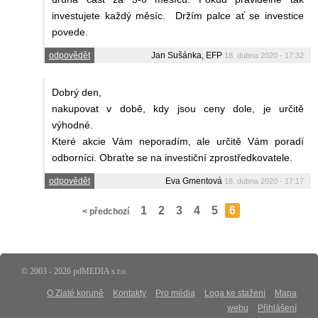
investujete každý měsíc. Držím palce ať se investice
povede.
odpovědět
Jan Sušánka, EFP
18. dubna 2020 - 17:32
Dobrý den,
nakupovat v době, kdy jsou ceny dole, je určitě
výhodné.
Které akcie Vám neporadím, ale určitě Vám poradí
odborníci. Obraťte se na investiční zprostředkovatele.
odpovědět
Eva Gmentová
18. dubna 2020 - 17:17
1
2
3
4
5
6
< předchozí
© 2003 - 2026 pdMEDIA s.r.o.
O Zlaté koruně
Kontakty
Pro média
Loga ke stažení
Mapa
webu
Přihlášení