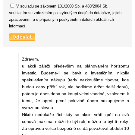
V souladu se zákonem 101/2000 Sb. a 480/2004 Sb.,
souhlasím se zařazením poskytnutých údajů do databáze, jejich
zpracováním a s případným poskytnutím dalších aktuálních
informací.
Zdravím,
u akcií záleží především na plánovaném horizontu
investic. Budeme-li se bavit o investičním, nikoliv
spekulativním nákupu (tedy nezkoušíme tipovat, kde
budou ceny příští rok, ale hodláme držet delší dobu),
potom je dnes doba na koupi velmi vhodná, vzhledem k
tomu, že oproti první polovině února nakupujeme s
výraznou slevou.
Nikdo nedokáže říct, kdy se akcie vrátí zpět na svá
cenová maxima, může to být rok, můžou to být tři roky.
Za opravdu velice bezpečné se dá považovat období 10