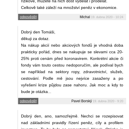
rizikové, múžete na nich dost vydělat i prodělat.
Celkově také záleží na množství peněz v ekonomice.
odpovědět
Michal
19. dubna 2020 - 10:24
Dobrý den Tomáši,
děkuji za dotaz.
Na nákup akcií nebo akciových fondů je vhodná doba
prakticky pořád, dnes se nakupuje se slevami cca 20-
25% proti cenám před koronavirem. Konkrétní akcie či
fondy vám touto cestou nedoporučím, ale podíval bych
se například na sektory ropy, zdravotnictví, služeb,
cestování. Podle mě jsou nejvíce zasaženy a po
vyřešení krize půjdou zase nahoru. Jak moc a kdy to
bude je otázka...
odpovědět
Pavel Borský
19. dubna 2020 - 9:20
Dobrý den, ano, samozřejmě. Nechci se rozepisovat
nad základními pravidly řízení peněz, cíly a profilem