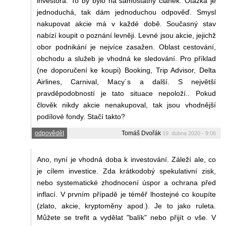
investora. To by bylo na samostatný článek. Otázka je
jednoduchá, tak dám jednoduchou odpověď. Smysl
nakupovat akcie má v každé době. Současný stav
nabízí koupit o poznání levněji. Levné jsou akcie, jejichž
obor podnikání je nejvíce zasažen. Oblast cestování,
obchodu a služeb je vhodná ke sledování. Pro příklad
(ne doporučení ke koupi) Booking, Trip Advisor, Delta
Airlines, Carnival, Macy´s a další. S největší
pravděpodobností je tato situace nepoloží.. Pokud
člověk nikdy akcie nenakupoval, tak jsou vhodnější
podílové fondy. Stačí takto?
odpovědět
Tomáš Dvořák
19. dubna 2020 - 9:06
Ano, nyní je vhodná doba k investování. Záleží ale, co
je cílem investice. Zda krátkodobý spekulativní zisk,
nebo systematické zhodnocení úspor a ochrana před
inflací. V prvním případě je téměř lhostejné co koupíte
(zlato, akcie, kryptoměny apod.). Je to jako ruleta.
Můžete se trefit a vydělat "balík" nebo přijít o vše. V