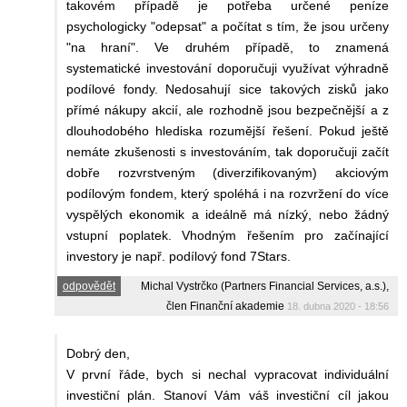
takovém případě je potřeba určené peníze
psychologicky "odepsat" a počítat s tím, že jsou určeny
"na hraní". Ve druhém případě, to znamená
systematické investování doporučuji využívat výhradně
podílové fondy. Nedosahují sice takových zisků jako
přímé nákupy akcií, ale rozhodně jsou bezpečnější a z
dlouhodobého hlediska rozumější řešení. Pokud ještě
nemáte zkušenosti s investováním, tak doporučuji začít
dobře rozvrstveným (diverzifikovaným) akciovým
podílovým fondem, který spoléhá i na rozvržení do více
vyspělých ekonomik a ideálně má nízký, nebo žádný
vstupní poplatek. Vhodným řešením pro začínající
investory je např. podílový fond 7Stars.
odpovědět
Michal Vystrčko (Partners Financial Services, a.s.),
člen Finanční akademie
18. dubna 2020 - 18:56
Dobrý den,
V první řáde, bych si nechal vypracovat individuální
investiční plán. Stanoví Vám váš investiční cíl jakou