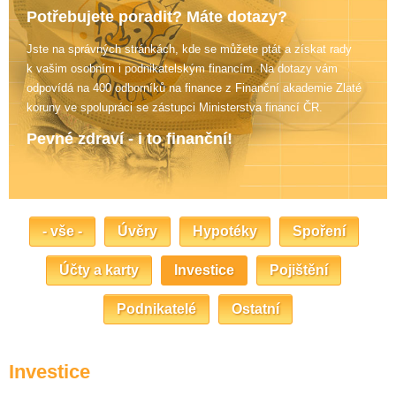
Potřebujete poradit? Máte dotazy?
Jste na správných stránkách, kde se můžete ptát a získat rady
k vašim osobním i podnikatelským financím. Na dotazy vám
odpovídá na 400 odborníků na finance z Finanční akademie Zlaté
koruny
ve spolupráci se zástupci Ministerstva financí ČR.
Pevné zdraví - i to finanční!
- vše -
Úvěry
Hypotéky
Spoření
Účty a karty
Investice
Pojištění
Podnikatelé
Ostatní
Investice