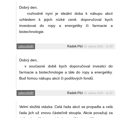
Dobrý den,
rozhodně nyní je ideální doba k nákupu akcií
vzhledem k jejich nízké ceně. doporučoval bych
investovat do ropy a energetiky či farmacie a
biotechnologie.
odpovědět
Radek Pícl
19. dubna 2020 - 11:39
Dobrý den,
v současné době bych doporučoval investici do
farmacie a biotechnologie a tále do ropy a energetiky.
Buď fomou nákupu akcií či podílových fondů.
odpovědět
Radek Pícl
19. dubna 2020 - 11:37
Velmi složitá otázka. Celá řada akcií se propadla a celá
řada jich už znovu částečně stoupla. Akcie považuji za