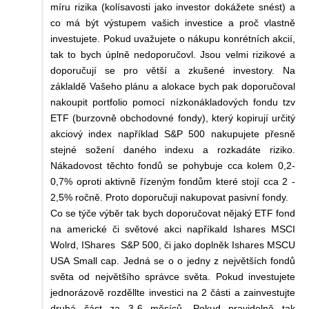
míru rizika (kolísavosti jako investor dokážete snést) a
co má být výstupem vašich investice a proč vlastně
investujete. Pokud uvažujete o nákupu konrétních akcií,
tak to bych úplně nedoporučovl. Jsou velmi rizikové a
doporučují se pro větší a zkušené investory. Na
záklaldě Vašeho plánu a alokace bych pak doporučoval
nakoupit portfolio pomocí nízkonákladových fondu tzv
ETF (burzovně obchodovné fondy), který kopirují určitý
akciový index například S&P 500 nakupujete přesně
stejné sožení daného indexu a rozkadáte riziko.
Nákadovost těchto fondů se pohybuje cca kolem 0,2-
0,7% oproti aktivně řízeným fondům které stojí cca 2 -
2,5% ročně. Proto doporučuji nakupovat pasivní fondy.
Co se týče výběr tak bych doporučovat nějaký ETF fond
na americké či světové akci napříkald Ishares MSCI
Wolrd, IShares S&P 500, či jako doplněk Ishares MSCU
USA Small cap. Jedná se o o jedny z největších fondů
světa od největšího správce světa. Pokud investujete
jednorázově rozděllte investici na 2 části a zainvestujte
druhá část za 3-6 měsíců. Pokud pravidelně tak