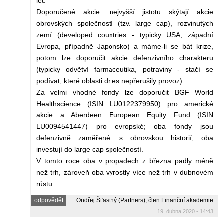
let.
Doporučené akcie: nejvyšší jistotu skýtají akcie
obrovských společností (tzv. large cap), rozvinutých
zemí (developed countries - typicky USA, západní
Evropa, případně Japonsko) a máme-li se bát krize,
potom lze doporučit akcie defenzivního charakteru
(typicky odvětví farmaceutika, potraviny - stačí se
podívat, které oblasti dnes nepřerušily provoz).
Za velmi vhodné fondy lze doporučit BGF World
Healthscience (ISIN LU0122379950) pro americké
akcie a Aberdeen European Equity Fund (ISIN
LU0094541447) pro evropské; oba fondy jsou
defenzivně zaměřené, s obrovskou historií, oba
investují do large cap společností.
V tomto roce oba v propadech z března padly méně
než trh, zároveň oba vyrostly více než trh v dubnovém
růstu.
odpovědět
Ondřej Šťastný (Partners), člen Finanční akademie
19. dubna 2020 - 14:43