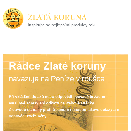
ZLATÁ KORUNA
Inspirujte se nejlepšími produkty roku
22 let tradice a kvality na finančním trhu
Rádce Zlaté koruny
navazuje na Peníze v roušce
Při vkládání dotazů nebo odpovědí neuvádějte žádné
emailové adresy ani odkazy na webové stránky.
Z důvodu ochrany proti Spamům nebudou takové dotazy ani
odpovědi zveřejněny.