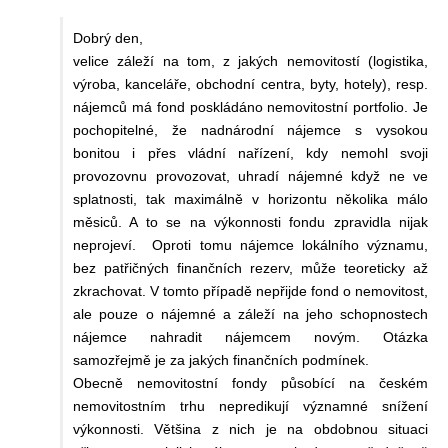
Dobrý den,
velice záleží na tom, z jakých nemovitostí (logistika,
výroba, kanceláře, obchodní centra, byty, hotely), resp.
nájemců má fond poskládáno nemovitostní portfolio. Je
pochopitelné, že nadnárodní nájemce s vysokou
bonitou i přes vládní nařízení, kdy nemohl svoji
provozovnu provozovat, uhradí nájemné když ne ve
splatnosti, tak maximálně v horizontu několika málo
měsiců. A to se na výkonnosti fondu zpravidla nijak
neprojeví. Oproti tomu nájemce lokálního významu,
bez patřičných finančních rezerv, může teoreticky až
zkrachovat. V tomto případě nepřijde fond o nemovitost,
ale pouze o nájemné a záleží na jeho schopnostech
nájemce nahradit nájemcem novým. Otázka
samozřejmě je za jakých finančních podmínek.
Obecně nemovitostní fondy působící na českém
nemovitostním trhu nepredikují významné snížení
výkonnosti. Většina z nich je na obdobnou situaci