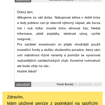
Dobrý den,
děkujeme za váš dotaz. Nakupovat aktiva v době krize
a tedy poklesu cen je obecně výborný nápad, ale burza
má i svá rizika: musíte tomu věnovat čas, hledat
informace, platit poplatky, sledovat vývoj, rychle
reagovat,...
Pro začátek investování mi přijde vhodnější použít
investiční fondy a službu zkušeného poradce, který vám
umí nabídnout různé varianty a pomůže se vyvarovat
nejčastějších začátečnických chyb. Konečné rozhodnutí
ale bude vždy na vás...
Hodně štěstí!
odpovědět
Pavel Borský
23. dubna 2020 - 10:18
Zdravím,
Mám uložené peníze z podnikání na spořícím