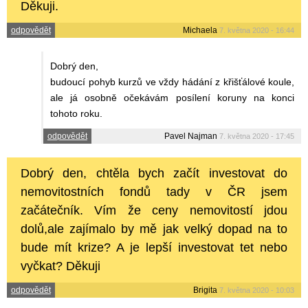
Děkuji.
odpovědět
Michaela
7. května 2020 - 16:44
Dobrý den,
budoucí pohyb kurzů ve vždy hádání z křišťálové koule,
ale já osobně očekávám posílení koruny na konci
tohoto roku.
odpovědět
Pavel Najman
7. května 2020 - 17:45
Dobrý den, chtěla bych začít investovat do
nemovitostních fondů tady v ČR jsem
začátečník. Vím že ceny nemovitostí jdou
dolů,ale zajímalo by mě jak velký dopad na to
bude mít krize? A je lepší investovat tet nebo
vyčkat? Děkuji
odpovědět
Brigita
7. května 2020 - 10:03