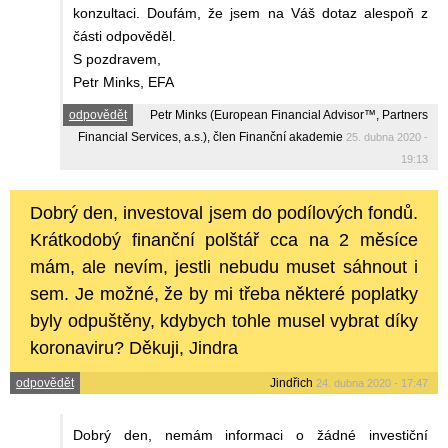
konzultaci. Doufám, že jsem na Váš dotaz alespoň z
části odpověděl.
S pozdravem,
Petr Minks, EFA
odpovědět
Petr Minks (European Financial Advisor™, Partners
Financial Services, a.s.), člen Finanční akademie
25. dubna 2020 -
19:13
Dobrý den, investoval jsem do podílových fondů.
Krátkodobý finanční polštář cca na 2 měsíce
mám, ale nevím, jestli nebudu muset sáhnout i
sem. Je možné, že by mi třeba některé poplatky
byly odpuštěny, kdybych tohle musel vybrat díky
koronaviru? Děkuji, Jindra
odpovědět
Jindřich
24. dubna 2020 - 17:47
Dobrý den, nemám informaci o žádné investiční