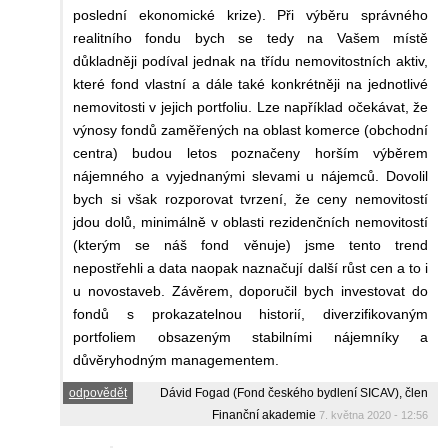
poslední ekonomické krize). Při výběru správného
realitního fondu bych se tedy na Vašem místě
důkladněji podíval jednak na třídu nemovitostních aktiv,
které fond vlastní a dále také konkrétněji na jednotlivé
nemovitosti v jejich portfoliu. Lze například očekávat, že
výnosy fondů zaměřených na oblast komerce (obchodní
centra) budou letos poznačeny horším výběrem
nájemného a vyjednanými slevami u nájemců. Dovolil
bych si však rozporovat tvrzení, že ceny nemovitostí
jdou dolů, minimálně v oblasti rezidenčních nemovitostí
(kterým se náš fond věnuje) jsme tento trend
nepostřehli a data naopak naznačují další růst cen a to i
u novostaveb. Závěrem, doporučil bych investovat do
fondů s prokazatelnou historií, diverzifikovaným
portfoliem obsazeným stabilními nájemníky a
důvěryhodným managementem.
odpovědět
Dávid Fogad (Fond českého bydlení SICAV), člen
Finanční akademie
7. května 2020 - 12:56