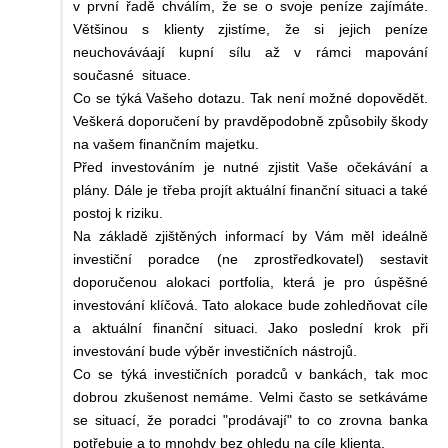
v první řadě chválím, že se o svoje peníze zajímáte.
Většinou s klienty zjistíme, že si jejich peníze
neuchováváají kupní sílu až v rámci mapování
současné situace.
Co se týká Vašeho dotazu. Tak není možné dopovědět.
Veškerá doporučení by pravděpodobně způsobily škody
na vašem finančním majetku.
Před investováním je nutné zjistit Vaše očekávání a
plány. Dále je třeba projít aktuální finanční situaci a také
postoj k riziku.
Na základě zjištěných informací by Vám měl ideálně
investiční poradce (ne zprostředkovatel) sestavit
doporučenou alokaci portfolia, která je pro úspěšné
investování klíčová. Tato alokace bude zohledňovat cíle
a aktuální finanční situaci. Jako poslední krok při
investování bude výběr investičních nástrojů.
Co se týká investičních poradců v bankách, tak moc
dobrou zkušenost nemáme. Velmi často se setkáváme
se situací, že poradci "prodávají" to co zrovna banka
potřebuje a to mnohdy bez ohledu na cíle klienta.