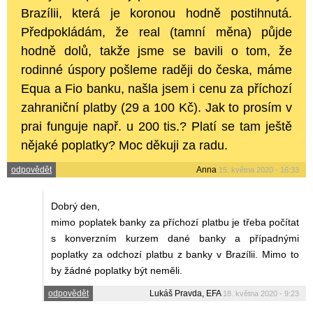
Brazílii, která je koronou hodně postihnutá.
Předpokládám, že real (tamní měna) půjde
hodně dolů, takže jsme se bavili o tom, že
rodinné úspory pošleme raději do česka, máme
Equa a Fio banku, našla jsem i cenu za příchozí
zahraniční platby (29 a 100 Kč). Jak to prosím v
prai funguje např. u 200 tis.? Platí se tam ještě
nějaké poplatky? Moc děkuji za radu.
odpovědět
Anna
15. května 2020 - 16:33
Dobrý den,
mimo poplatek banky za příchozí platbu je třeba počítat
s konverzním kurzem dané banky a případnými
poplatky za odchozí platbu z banky v Brazílii. Mimo to
by žádné poplatky být neměli.
odpovědět
Lukáš Pravda, EFA
18. května 2020 - 9:23