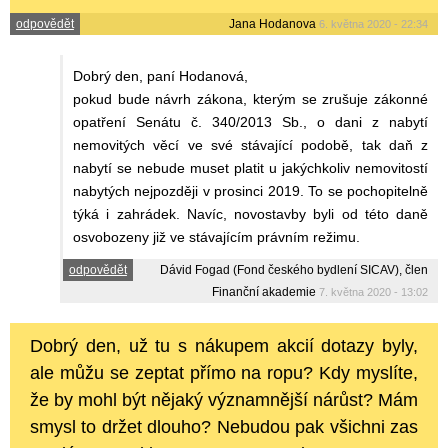
odpovědět
Jana Hodanova
6. května 2020 - 22:34
Dobrý den, paní Hodanová,
pokud bude návrh zákona, kterým se zrušuje zákonné
opatření Senátu č. 340/2013 Sb., o dani z nabytí
nemovitých věcí ve své stávající podobě, tak daň z
nabytí se nebude muset platit u jakýchkoliv nemovitostí
nabytých nejpozději v prosinci 2019. To se pochopitelně
týká i zahrádek. Navíc, novostavby byli od této daně
osvobozeny již ve stávajícím právním režimu.
odpovědět
Dávid Fogad (Fond českého bydlení SICAV), člen
Finanční akademie
7. května 2020 - 13:02
Dobrý den, už tu s nákupem akcií dotazy byly,
ale můžu se zeptat přímo na ropu? Kdy myslíte,
že by mohl být nějaký významnější nárůst? Mám
smysl to držet dlouho? Nebudou pak všichni zas