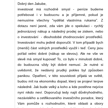
Dobrý den Jakube,
investovat má rozhodně smysl - peníze budeme
potřebovat i v budoucnu a je příjemné, pokud je
nemusíme všechny "vydělat vlastníma rukama". Z
dotazu není jasné, zda vám jde o spekulaci - rychlý
jednorázový nákup a následný prodej se ziskem, nebo
o investování - dlouhodobé zhodnocování prostředků.
Investování mohu jedině doporučit. V tom případě bych
(menší) část volných prostředků využil i teď. Ceny jsou
pořád velmi dobré (nákup se slevou). Ale ne vše ve
slevě má smysl kupovat! To, co bylo v minulosti dobré,
do budoucna vždy být dobré nemusí. Je nutné si
uvědomit, že nedávný prudký pokles byl způsoben
panikou. Opatření, v této souvislosti přijatá ve světě,
budou mít na ekonomiku dopad, který se projeví terpve
následně. Jak bude velký a koho a kde postihne nejvíce
nyní nikdo neví. Doporučuji tedy najít důvěryhodného,
nezávislého a cetifikovaného invesičního poradce, který
Vám pomůže s rozhodnutím, které oblasti a obory