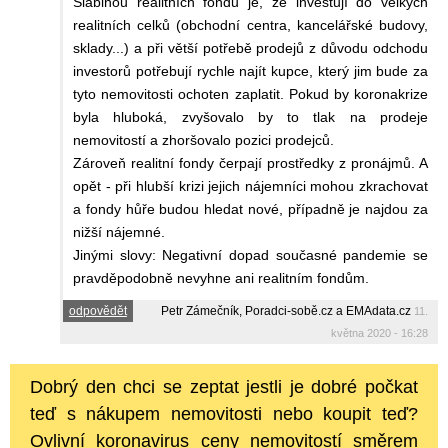
Slabinou realitních fondů je, že investují do velkých
realitních celků (obchodní centra, kancelářské budovy,
sklady...) a při větší potřebě prodejů z důvodu odchodu
investorů potřebují rychle najít kupce, který jim bude za
tyto nemovitosti ochoten zaplatit. Pokud by koronakrize
byla hluboká, zvyšovalo by to tlak na prodeje
nemovitostí a zhoršovalo pozici prodejců.
Zároveň realitní fondy čerpají prostředky z pronájmů. A
opět - při hlubší krizi jejich nájemníci mohou zkrachovat
a fondy hůře budou hledat nové, případně je najdou za
nižší nájemné.
Jinými slovy: Negativní dopad současné pandemie se
pravděpodobně nevyhne ani realitním fondům.
odpovědět
Petr Zámečník, Poradci-sobě.cz a EMAdata.cz
11.
května 2020 - 16:28
Dobrý den chci se zeptat jestli je dobré počkat
teď s nákupem nemovitosti nebo koupit teď?
Ovlivní koronavirus ceny nemovitostí směrem