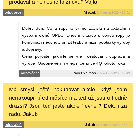
prodávat a neklesne to znovu? Vojta
odpovědět
Mrázek
2. května 2020 - 15:31
Dobrý den. Cena ropy je přímo závislá na aktuálním
vyspání členů OPEC. Dnešní situace s cenou ropy je
kombinací neochoty snížit těžbu a nižší poptávky výroby
a dopravy.
Cena poroste, jakmile se vrátí cestování, doprava a
výroba. Osobně věřím v lepší cenu ve 4Q tohoto roku
odpovědět
Pavel Najman
7. května 2020 - 17:49
Má smysl ještě nakupovat akcie, když jsem
nenakoupil před měsícem a teď už jsou o hodně
dražší? Jsou teď ještě akcie "levné"? Děkuji za
radu. Jakub
odpovědět
Jakub
25. dubna 2020 - 18:01