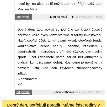
musí být na účtu, delší než jeden rok. Přeji hezký den,
Martina Malá
odpovědět
Martina Malá, EFP
20. května 2020 - 10:41
Dobrý den, Evo, pokud se jedná o tak krátký časový
horizont, volila bych konzervativnější formy investování.
Např. spořicí účet, termínovaný vklad, otevřené fondy,
konzervativní cenné papíry... osobně, vzhledem k
administrativní náročnosti, při této částce, bych volila
spořicí účet (zvládnete sama zařídit bezkontaktně v
dněšní "komplikované" době). Rozhodně je nemějte na
běžném účtu, kde jsou zbytečně znehodnocovány
inflací.
S pozdravem
PV
odpovědět
Pavla Vrabcová
20. května 2020 - 10:28
Dobrý den, potřebuji poradit. Máme část rodiny v