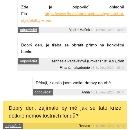
Zde je odpověď ohledně
Fio.
https://www.fio.cz/bankovni-sluzby/platebni-
styk/platby-v-eur
odpovědět
Martin Mašek
15. května 2020 - 20:49
Dobrý den, je třeba se obrátit přímo na konkrétní
banku.
odpovědět
Michaela Padevětová (Broker Trust, a.s.), člen
Finanční akademie
15. května 2020 - 16:40
Děkuji, zkusila jsem zaslat dotazy na obě.
odpovědět
Anna
15. května 2020 - 16:56
Dobrý den, zajímalo by mě jak se tato krize
dotkne nemovitostních fondů?
odpovědět
Renata
11. května 2020 - 16:01