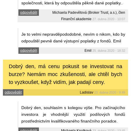
společnosti, která by odpouštěla pěkně dané poplatky..
odpovědět
Michaela Padevětová (Broker Trust, a.s.), člen
Finanční akademie
27. dubna 2020 - 10:07
Je to velmi nepravděpododobné, nevím o nikom, kdo by
odpouštěl pevně dané výstupní poplatky z fondů. Emil
odpovědět
Emil
25. dubna 2020 - 18:32
Dobrý den, má cenu pokusit se investovat na
burze? Nemám moc zkušenosti, ale chtěl bych
to vyzkoušet, když vidím, jak padají ceny.
odpovědět
Ladislav
23. dubna 2020 - 9:49
Dobrý den, souhlasím s kolegou výše. Pro začínajícího
investora je vhodnější využití podílových fondů
prostřednictvím kvalifikovaného finančního poradce.
odpovědět
Michaela Knotková
23. dubna 2020 - 13:45