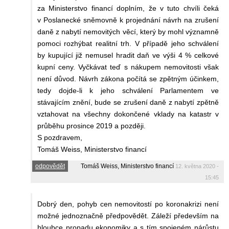
za Ministerstvo financí doplním, že v tuto chvíli čeká
v Poslanecké sněmovně k projednání návrh na zrušení
daně z nabytí nemovitých věcí, který by mohl významně
pomoci rozhýbat realitní trh. V případě jeho schválení
by kupující již nemusel hradit daň ve výši 4 % celkové
kupní ceny. Vyčkávat teď s nákupem nemovitosti však
není důvod. Návrh zákona počítá se zpětným účinkem,
tedy dojde-li k jeho schválení Parlamentem ve
stávajícím znění, bude se zrušení daně z nabytí zpětně
vztahovat na všechny dokončené vklady na katastr v
průběhu prosince 2019 a později.
S pozdravem,
Tomáš Weiss, Ministerstvo financí
odpovědět
Tomáš Weiss, Ministerstvo financí
12. května 2020 -
15:45
Dobrý den, pohyb cen nemovitostí po koronakrizi není
možné jednoznačně předpovědět. Záleží především na
hloubce propadu ekonomiky a s tím spojeném nárůstu