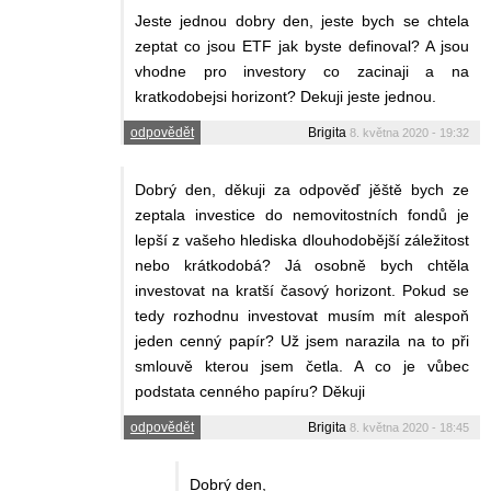
Jeste jednou dobry den, jeste bych se chtela
zeptat co jsou ETF jak byste definoval? A jsou
vhodne pro investory co zacinaji a na
kratkodobejsi horizont? Dekuji jeste jednou.
odpovědět
Brigita
8. května 2020 - 19:32
Dobrý den, děkuji za odpověď jěště bych ze
zeptala investice do nemovitostních fondů je
lepší z vašeho hlediska dlouhodobější záležitost
nebo krátkodobá? Já osobně bych chtěla
investovat na kratší časový horizont. Pokud se
tedy rozhodnu investovat musím mít alespoň
jeden cenný papír? Už jsem narazila na to při
smlouvě kterou jsem četla. A co je vůbec
podstata cenného papíru? Děkuji
odpovědět
Brigita
8. května 2020 - 18:45
Dobrý den,