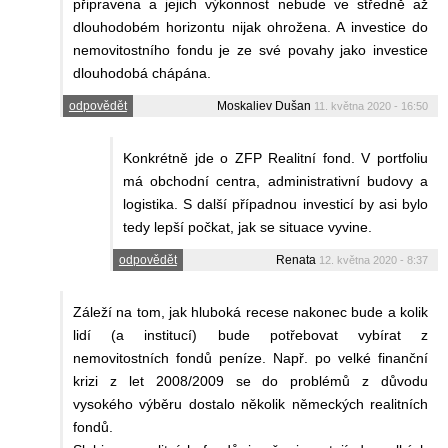
připravena a jejich výkonnost nebude ve středně až
dlouhodobém horizontu nijak ohrožena. A investice do
nemovitostního fondu je ze své povahy jako investice
dlouhodobá chápána.
odpovědět
Moskaliev Dušan
11. května 2020 - 16:50
Konkrétně jde o ZFP Realitní fond. V portfoliu
má obchodní centra, administrativní budovy a
logistika. S další případnou investicí by asi bylo
tedy lepší počkat, jak se situace vyvine.
odpovědět
Renata
12. května 2020 - 8:37
Záleží na tom, jak hluboká recese nakonec bude a kolik
lidí (a institucí) bude potřebovat vybírat z
nemovitostních fondů peníze. Např. po velké finanční
krizi z let 2008/2009 se do problémů z důvodu
vysokého výběru dostalo několik německých realitních
fondů.