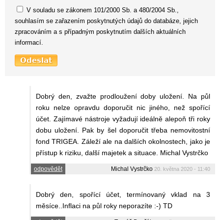
V souladu se zákonem 101/2000 Sb. a 480/2004 Sb.,
souhlasím se zařazením poskytnutých údajů do databáze, jejich
zpracováním a s případným poskytnutím dalších aktuálních
informací.
Dobrý den, zvažte prodloužení doby uložení. Na půl
roku nelze opravdu doporučit nic jiného, než spořící
účet. Zajímavé nástroje vyžadují ideálně alepoň tři roky
dobu uložení. Pak by šel doporučit třeba nemovitostní
fond TRIGEA. Záleží ale na dalších okolnostech, jako je
přístup k riziku, další majetek a situace. Michal Vystrčko
odpovědět
Michal Vystrčko
20. května 2020 - 11:40
Dobrý den, spořící účet, termínovaný vklad na 3
měsíce..Inflaci na půl roky neporazíte :-) TD