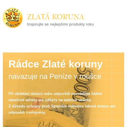
ZLATÁ KORUNA
Inspirujte se nejlepšími produkty roku
22 let tradice a kvality na finančním trhu
Rádce Zlaté koruny
navazuje na Peníze v roušce
Při vkládání dotazů nebo odpovědí neuvádějte žádné
emailové adresy ani odkazy na webové stránky.
Z důvodu ochrany proti Spamům nebudou takové dotazy ani
odpovědi zveřejněny.