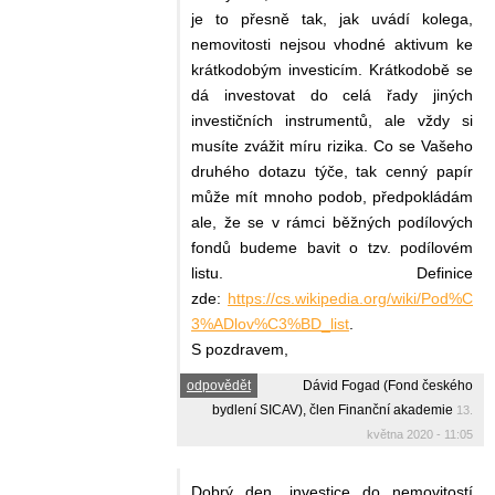
je to přesně tak, jak uvádí kolega,
nemovitosti nejsou vhodné aktivum ke
krátkodobým investicím. Krátkodobě se
dá investovat do celá řady jiných
investičních instrumentů, ale vždy si
musíte zvážit míru rizika. Co se Vašeho
druhého dotazu týče, tak cenný papír
může mít mnoho podob, předpokládám
ale, že se v rámci běžných podílových
fondů budeme bavit o tzv. podílovém
listu. Definice
zde:
https://cs.wikipedia.org/wiki/Pod%C
3%ADlov%C3%BD_list
.
S pozdravem,
odpovědět
Dávid Fogad (Fond českého
bydlení SICAV), člen Finanční akademie
13.
května 2020 - 11:05
Dobrý den, investice do nemovitostí