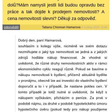
dolů?Mám namysli jestli lidi budou opravdu bez
práce a tak dojde k prodejem nemovitosti? A
cena nemovitosti slevni? Děkuji za odpověď.
odpovědět
Tatiana Chiorean Hamarova
9. května 2020 - 8:46
Dobrý den, paní Hamarová,
souhlasím s kolegy výše, nicméně ve svém dotazu
nezmiňujete o jaký typ nemovitosti se jedná a z jakých
zdrojů hodláte nákup financovat. Je vhodné si
uvědomit, že různé druhy nemovitostních aktiv v rámci
ekonomického cyklu reagují různě. Pokud se bavíme o
nákupu nemovitosti k bydlení, přičemž aktuálně bydlíte
v pronájmu, obecně lze asi investici do vlastního bydlení
doporučit a to i v případě, že nastane pokles cen. V
tomto případě je totiž nutné si uvědomit, že když s
nákupem vyčkávám, přicházím o peníze. Za prvé v
podobě nájmu, za druhé v podobě hypotetického úmoru
hypotečního úvěru (pokud tedy pro nákup použijeme