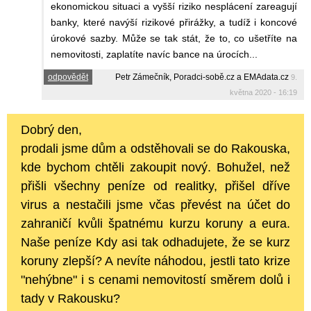
ekonomickou situaci a vyšší riziko nesplácení zareagují
banky, které navýší rizikové přirážky, a tudíž i koncové
úrokové sazby. Může se tak stát, že to, co ušetříte na
nemovitosti, zaplatíte navíc bance na úrocích...
odpovědět
Petr Zámečník, Poradci-sobě.cz a EMAdata.cz
9.
května 2020 - 16:19
Dobrý den,
prodali jsme dům a odstěhovali se do Rakouska,
kde bychom chtěli zakoupit nový. Bohužel, než
přišli všechny peníze od realitky, přišel dříve
virus a nestačili jsme včas převést na účet do
zahraničí kvůli špatnému kurzu koruny a eura.
Naše peníze Kdy asi tak odhadujete, že se kurz
koruny zlepší? A nevíte náhodou, jestli tato krize
"nehýbne" i s cenami nemovitostí směrem dolů i
tady v Rakousku?