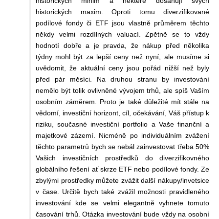
historických minim a některé dosahují svých
historických maxim. Oproti tomu diverzifikované
podílové fondy či ETF jsou vlastně průměrem těchto
někdy velmi rozdílných valuací. Zpětně se to vždy
hodnotí dobře a je pravda, že nákup před několika
týdny mohl být za lepší ceny než nyní, ale musíme si
uvědomit, že aktuální ceny jsou pořád nižší než byly
před pár měsíci. Na druhou stranu by investování
nemělo být tolik ovlivněné vývojem trhů, ale spíš Vaším
osobním záměrem. Proto je také důležité mít stále na
vědomí, investiční horizont, cíl, očekávání, Váš přístup k
riziku, současné investiční portfolio a Vaše finanční a
majetkové zázemí. Nicméně po individuálním zvážení
těchto parametrů bych se nebál zainvestovat třeba 50%
Vašich investičních prostředků do diverzifikovného
globálního řešení ať skrze ETF nebo podílové fondy. Ze
zbylými prostředky můžete zvážit další nákupy/invetsice
v čase. Určitě bych také zvážil možnosti pravidleného
investování kde se velmi elegantně vyhnete tomuto
časování trhů. Otázka investování bude vždy na osobní