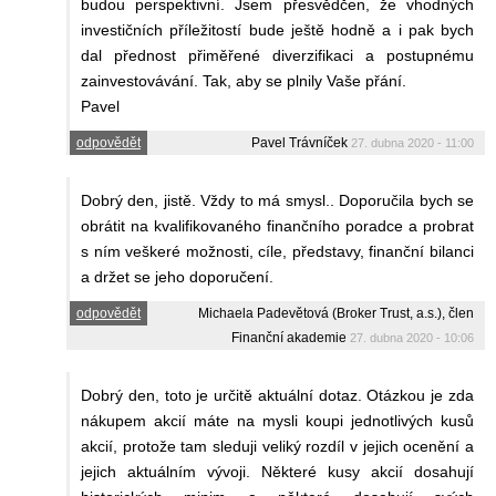
budou perspektivní. Jsem přesvědčen, že vhodných
investičních příležitostí bude ještě hodně a i pak bych
dal přednost přiměřené diverzifikaci a postupnému
zainvestovávání. Tak, aby se plnily Vaše přání.
Pavel
odpovědět
Pavel Trávníček
27. dubna 2020 - 11:00
Dobrý den, jistě. Vždy to má smysl.. Doporučila bych se
obrátit na kvalifikovaného finančního poradce a probrat
s ním veškeré možnosti, cíle, představy, finanční bilanci
a držet se jeho doporučení.
odpovědět
Michaela Padevětová (Broker Trust, a.s.), člen
Finanční akademie
27. dubna 2020 - 10:06
Dobrý den, toto je určitě aktuální dotaz. Otázkou je zda
nákupem akcií máte na mysli koupi jednotlivých kusů
akcií, protože tam sleduji veliký rozdíl v jejich ocenění a
jejich aktuálním vývoji. Některé kusy akcií dosahují