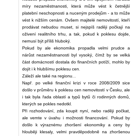
míry nezaměstnanosti, která může vést k četnější
platební neschopnosti a nuceným prodejům - a to může
vést k nižším cenám. Ovšem majitelé nemovitostí, kteří
prodávat nebudou muset, si nejspíš raději počkají na
oživení realitního trhu, a tak, pokud k poklesu dojde,
nemusí být příliš hluboký.
Pokud by ale ekonomika propadla velmi prudce a
nárůst nezaměstnanosti byl vysoký, čímž by se velká
část domácností dostala do finančních potíží, mohlo by
dojít i k hlubšímu poklesu cen.
Záleží ale také na regionu...
Např. po velké finanční krizi v roce 2008/2009 sice
došlo v průměru k poklesu cen nemovitostí v Česku, ale
i tak byla řada oblastí a typů bytů či rodinných domů,
kterých se pokles nedotkl.
Při rozhodování, zda koupit nyní, nebo raději počkat,
ale vemte v úvahu i možnosti financování. Pokud by
došlo k výraznému zhoršení ekonomiky a ceny by
hlouběji klesaly, velmi pravděpodobně na zhoršenou