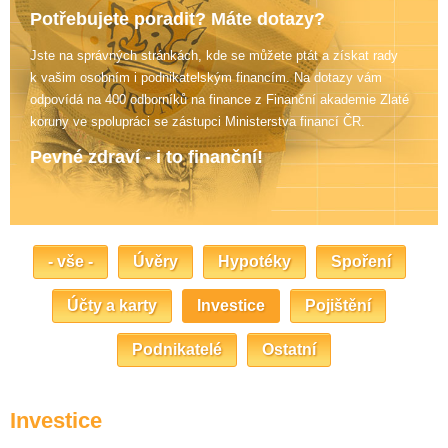
Potřebujete poradit? Máte dotazy?
Jste na správných stránkách, kde se můžete ptát a získat rady
k vašim osobním i podnikatelským financím. Na dotazy vám
odpovídá na 400 odborníků na finance z Finanční akademie Zlaté
koruny
ve spolupráci se zástupci Ministerstva financí ČR.
Pevné zdraví - i to finanční!
- vše -
Úvěry
Hypotéky
Spoření
Účty a karty
Investice
Pojištění
Podnikatelé
Ostatní
Investice