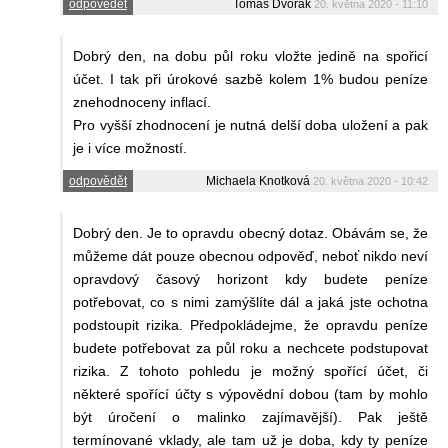
odpovědět
Tomáš Dvořák
20. května 2020 - 11:10
Dobrý den, na dobu půl roku vložte jedině na spořicí
účet. I tak při úrokové sazbě kolem 1% budou peníze
znehodnoceny inflací.
Pro vyšší zhodnocení je nutná delší doba uložení a pak
je i více možností.
odpovědět
Michaela Knotková
20. května 2020 - 10:42
Dobrý den. Je to opravdu obecný dotaz. Obávám se, že
můžeme dát pouze obecnou odpověď, neboť nikdo neví
opravdový časový horizont kdy budete peníze
potřebovat, co s nimi zamýšlíte dál a jaká jste ochotna
podstoupit rizika. Předpokládejme, že opravdu peníze
budete potřebovat za půl roku a nechcete podstupovat
rizika. Z tohoto pohledu je možný spořící účet, či
některé spořící účty s výpovědní dobou (tam by mohlo
být úročení o malinko zajímavější). Pak ještě
termínované vklady, ale tam už je doba, kdy ty peníze