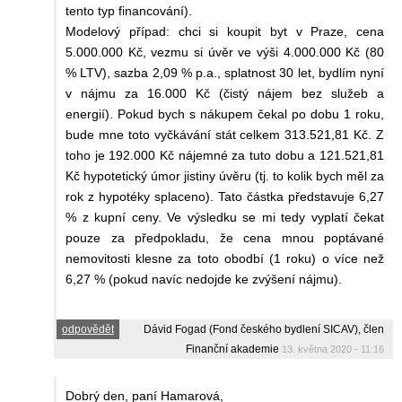
tento typ financování).
Modelový případ: chci si koupit byt v Praze, cena
5.000.000 Kč, vezmu si úvěr ve výši 4.000.000 Kč (80
% LTV), sazba 2,09 % p.a., splatnost 30 let, bydlím nyní
v nájmu za 16.000 Kč (čistý nájem bez služeb a
energií). Pokud bych s nákupem čekal po dobu 1 roku,
bude mne toto vyčkávání stát celkem 313.521,81 Kč. Z
toho je 192.000 Kč nájemné za tuto dobu a 121.521,81
Kč hypotetický úmor jistiny úvěru (tj. to kolik bych měl za
rok z hypotéky splaceno). Tato částka představuje 6,27
% z kupní ceny. Ve výsledku se mi tedy vyplatí čekat
pouze za předpokladu, že cena mnou poptávané
nemovitosti klesne za toto obodbí (1 roku) o více než
6,27 % (pokud navíc nedojde ke zvýšení nájmu).
odpovědět
Dávid Fogad (Fond českého bydlení SICAV), člen
Finanční akademie
13. května 2020 - 11:16
Dobrý den, paní Hamarová,