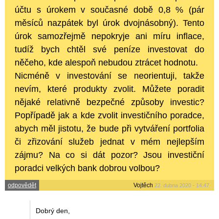
účtu s úrokem v současné době 0,8 % (pár
měsíců nazpátek byl úrok dvojnásobný). Tento
úrok samozřejmě nepokryje ani míru inflace,
tudíž bych chtěl své peníze investovat do
něčeho, kde alespoň nebudou ztrácet hodnotu.
Nicméně v investování se neorientuji, takže
nevím, které produkty zvolit. Můžete poradit
nějaké relativně bezpečné způsoby investic?
Popřípadě jak a kde zvolit investičního poradce,
abych měl jistotu, že bude při vytváření portfolia
či zřizování služeb jednat v mém nejlepším
zájmu? Na co si dát pozor? Jsou investiční
poradci velkých bank dobrou volbou?
odpovědět
Vojtěch
22. dubna 2020 - 14:47
Dobrý den,