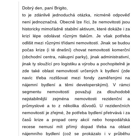
Dobrý den, paní Brigito,
to je zdánlivě jednoduchá otázka, nicméně odpověď
není jednoznačná. Obecně lze říci, že nemovitosti jsou
historicky mimořádně stabilní aktivum, které dokáže i za
krizí lépe odolávat různým tlakům. Je však potřeba
odlišit mezi různými třídami nemovitostí. Jinak se budou
počas krize (i té dnešní) chovat nemovitosti komerční
(obchodní centra, nákupní parky), jinak administrativní,
jinak ty sloužící pro logistiku a výrobu a pochopitelně je
zde také oblast nemovitostí určených k bydlení (zde
navíc třeba rozlišovat mezi fondy zaměřenými na
nájemní bydlení a těmi developerskými). V rámci
segmentu nemovitostí považuji za dlouhodobě
nejstabilnější zejména nemovitosti rezidenční a
průmyslové a to z několika důvodů. U rezidenčních
nemovitostí je zřejmé, že potřeba bydlení přetrvává i za
časů krize a propad ceny akcií nebo hospodářská
recese nemusí mít přímý dopad třeba na oblast
nájemního bydlení (což se prokázalo i v průběhu