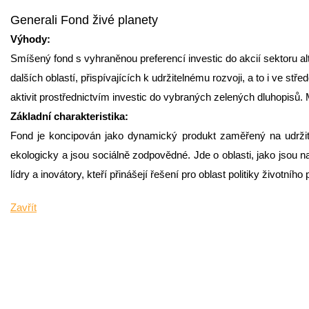
Generali Fond živé planety
Výhody:
Smíšený fond s vyhraněnou preferencí investic do akcií sektoru alte
dalších oblastí, přispívajících k udržitelnému rozvoji, a to i ve stř
aktivit prostřednictvím investic do vybraných zelených dluhopisů. 
Základní charakteristika:
Fond je koncipován jako dynamický produkt zaměřený na udržiteln
ekologicky a jsou sociálně zodpovědné. Jde o oblasti, jako jsou nap
lídry a inovátory, kteří přinášejí řešení pro oblast politiky životní
Zavřít