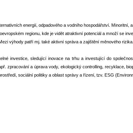
rnativních energií, odpadového a vodního hospodářství. Minoritní, ale 
edoevropském regionu, kde je vidět atraktivní potenciál a množí se inve
Mezi výhody patří mj. také aktivní správa a zajištění měnového rizika
é investice, sledující inovace na trhu a investující do společnos
ř. zpracování a úprava vody, ekologický controlling, recyklace, biopo
ho prostředí, sociální politiky a oblast správy a řízení, tzv. ESG (Env