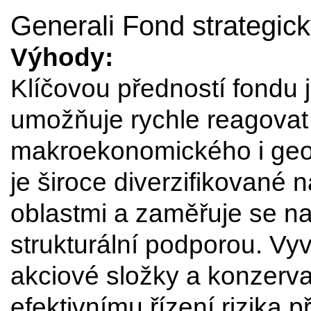
Generali Fond strategic
Výhody:
Klíčovou předností fondu je
umožňuje rychle reagova
makroekonomického i geopo
je široce diverzifikované 
oblastmi a zaměřuje se n
strukturální podporou. V
akciové složky a konzervat
efektivnímu řízení rizika p