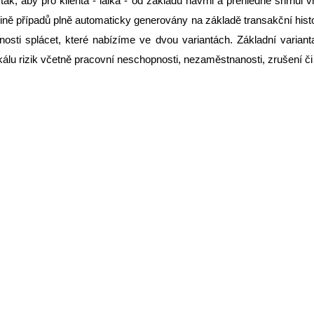
 tak, aby pro klienta - laika - od základů navrhl a přehledně shrnu
ně případů plně automaticky generovány na základě transakční histor
nosti splácet, které nabízíme ve dvou variantách. Základní varianta 
lu rizik včetně pracovní neschopnosti, nezaměstnanosti, zrušení či p