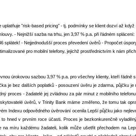
platňuje "risk-based pricing" - tj. podmínky se klient dozví až kdy
uvy. - Nejnižší sazba na trhu, jen 3,97 % p.a. při řádném splácení
6 splátek! - Nejjednodušší proces převedení úvěrů - Propočet úspory 
malizované pro mobilní telefony, jejichž prostřednictvím k nám přicház
 pevnou úrokovou sazbou 3,97 % p.a. pro všechny klienty, kteří řádně
ůjčka je bez dalších poplatků - posouzení úvěru je zdarma, půjčku je
ý proces - žadatelé jej zvládnou za pár minut z mobilního telefonu 
 poskytovatelé úvěrů, v Trinity Bank máme změřeno, že tomu tak opr
 svém Indexu odpovědného úvěrování ocenila Lepší půjčku jako nejlev
 a to hned v prvním roce účasti. Proces je bezkonkurenčně vyladě
 na míru každému žadateli, kolik může ušetřit přechodem na Lepš