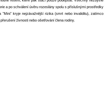
l vhodné řešení, které pak stačí pouze podepsat. Všechny nezbytné
ie a po schválení úvěru rozeslány spolu s příslušnými prostředky
"Mini" kryje nejzávažnější rizika (smrt nebo invaliditu), zatímco
řerušení živnosti nebo ošetřování člena rodiny.