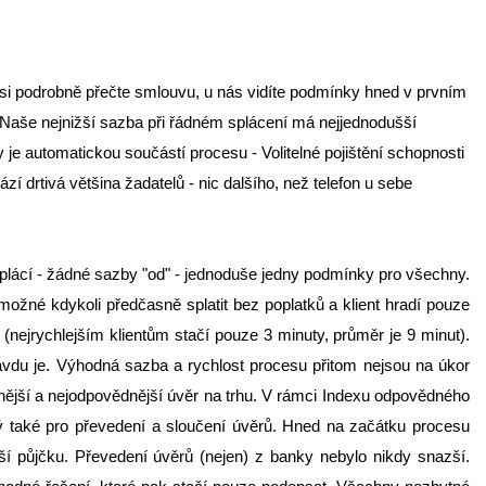
ž si podrobně přečte smlouvu, u nás vidíte podmínky hned v prvním
: Naše nejnižší sazba při řádném splácení má nejjednodušší
je automatickou součástí procesu - Volitelné pojištění schopnosti
í drtivá většina žadatelů - nic dalšího, než telefon u sebe
 splácí - žádné sazby "od" - jednoduše jedny podmínky pro všechny.
 možné kdykoli předčasně splatit bez poplatků a klient hradí pouze
(nejrychlejším klientům stačí pouze 3 minuty, průměr je 9 minut).
avdu je. Výhodná sazba a rychlost procesu přitom nejsou na úkor
nější a nejodpovědnější úvěr na trhu. V rámci Indexu odpovědného
ný také pro převedení a sloučení úvěrů. Hned na začátku procesu
í půjčku. Převedení úvěrů (nejen) z banky nebylo nikdy snazší.