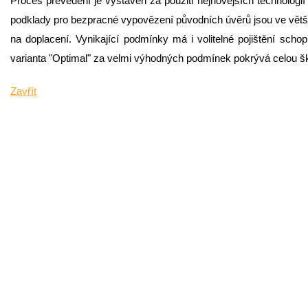
Proces převedení je vystaven za použití nejnovějších technologií
podklady pro bezpracné vypovězení původních úvěrů jsou ve větši
na doplacení. Vynikající podmínky má i volitelné pojištění schop
varianta "Optimal" za velmi výhodných podmínek pokrývá celou šká
Zavřít