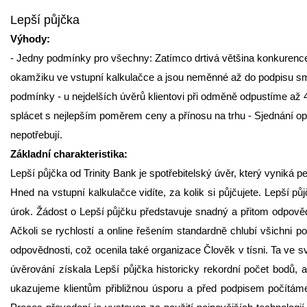
Lepší půjčka
Výhody:
- Jedny podmínky pro všechny: Zatímco drtivá většina konkurence u
okamžiku ve vstupní kalkulačce a jsou neměnné až do podpisu smlo
podmínky - u nejdelších úvěrů klientovi při odměně odpustíme až 4
splácet s nejlepším poměrem ceny a přínosu na trhu - Sjednání opti
nepotřebují.
Základní charakteristika:
Lepší půjčka od Trinity Bank je spotřebitelský úvěr, který vyniká
Hned na vstupní kalkulačce vidíte, za kolik si půjčujete. Lepší p
úrok. Žádost o Lepší půjčku představuje snadný a přitom odpovědn
Ačkoli se rychlostí a online řešením standardně chlubí všichni
odpovědnosti, což ocenila také organizace Člověk v tísni. Ta ve
úvěrování získala Lepší půjčka historicky rekordní počet bodů,
ukazujeme klientům přibližnou úsporu a před podpisem počítáme