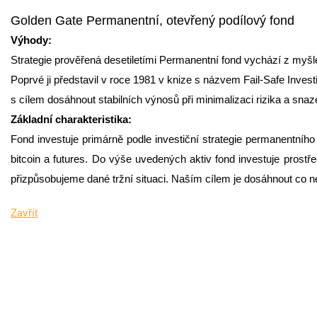
Golden Gate Permanentní, otevřený podílový fond
Výhody:
Strategie prověřená desetiletími Permanentní fond vychází z myš
Poprvé ji představil v roce 1981 v knize s názvem Fail-Safe Investin
s cílem dosáhnout stabilních výnosů při minimalizaci rizika a s
Základní charakteristika:
Fond investuje primárně podle investiční strategie permanentního
bitcoin a futures. Do výše uvedených aktiv fond investuje prostř
přizpůsobujeme dané tržní situaci. Naším cílem je dosáhnout co 
Zavřít