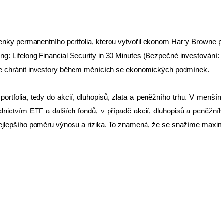
lenky permanentního portfolia, kterou vytvořil ekonom Harry Browne
g: Lifelong Financial Security in 30 Minutes (Bezpečné investování: do
naze chránit investory během měnících se ekonomických podmínek.
 portfolia, tedy do akcií, dluhopisů, zlata a peněžního trhu. V menš
ednictvím ETF a dalších fondů, v případě akcií, dluhopisů a peněžní
nejlepšího poměru výnosu a rizika. To znamená, že se snažíme maxim