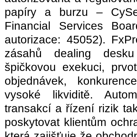
papíry a burzu – CySec
Financial Services Board
autorizace: 45052). FxPr
zásahů dealing desku
špičkovou exekuci, prvot
objednávek, konkuren
vysoké likviditě. Auto
transakcí a řízení rizik 
poskytovat klientům ochra
která zajišťuje že obchodn