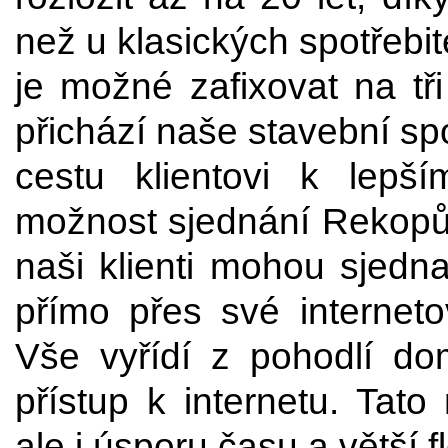
než u klasických spotřebi
je možné zafixovat na tř
přichází naše stavební spo
cestu klientovi k lepš
možnost sjednání Rekopůjč
naši klienti mohou sjedn
přímo přes své interneto
Vše vyřídí z pohodlí do
přístup k internetu. Tato
ale i úsporu času a větší fl