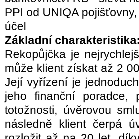
PPI od UNIQA pojišťovny, 
účel
Základní charakteristika
Rekopůjčka je nejrychlejš
může klient získat až 2 0
Její vyřízení je jednoduc
jeho finanční poradce,
totožnosti, úvěrovou sm
následně klient čerpá ú
rozložit až na 20 let, dí