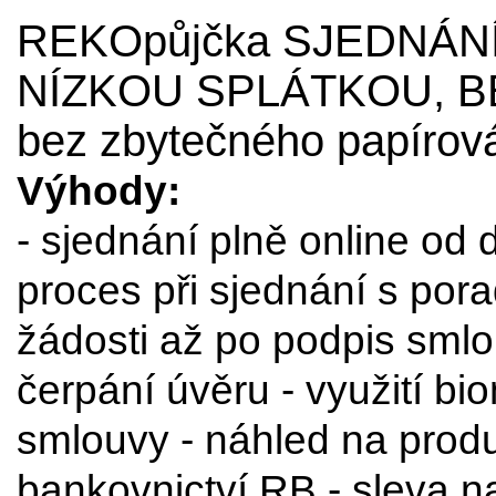
REKOpůjčka SJEDNÁNÍ 
NÍZKOU SPLÁTKOU, B
bez zbytečného papírov
Výhody:
- sjednání plně online od 
proces při sjednání s por
žádosti až po podpis sml
čerpání úvěru - využití b
smlouvy - náhled na produ
bankovnictví RB - sleva na