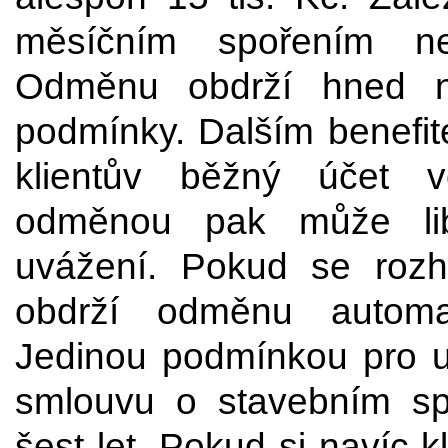
měsíčním spořením ne
Odměnu obdrží hned ná
podmínky. Dalším benefi
klientův běžný účet 
odměnou pak může lib
uvážení. Pokud se rozh
obdrží odměnu automa
Jedinou podmínkou pro u
smlouvu o stavebním sp
šest let. Pokud si navíc 