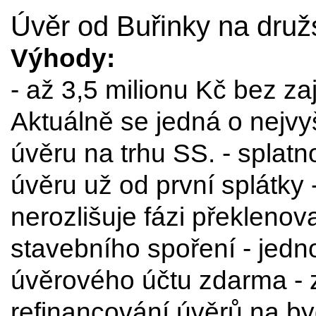
Úvěr od Buřinky na druž
Výhody:
- až 3,5 milionu Kč bez za
Aktuálně se jedná o nejv
úvěru na trhu SS. - splatno
úvěru už od první splátky 
nerozlišuje fázi překleno
stavebního spoření - jedn
úvěrového účtu zdarma -
refinancování úvěrů na by