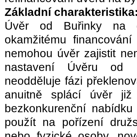
Základní charakteristika
Úvěr od Buřinky na d
okamžitému financování b
nemohou úvěr zajistit nem
nastavení Úvěru od 
neodděluje fázi překlenov
anuitně splácí úvěr ji
bezkonkurenční nabídku 
použít na pořízení druž
nebo fyzické osoby, novo