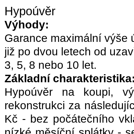
Hypoúvěr
Výhody:
Garance maximální výše ú
již po dvou letech od uzav
3, 5, 8 nebo 10 let.
Základní charakteristika
Hypoúvěr na koupi, vý
rekonstrukci za následují
Kč - bez počátečního vkla
nízké měsíční splátky - s