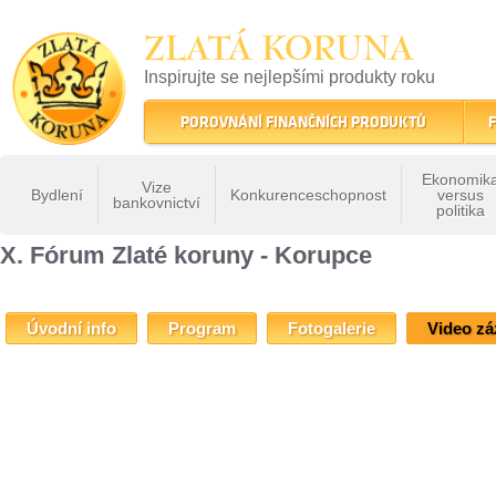
ZLATÁ KORUNA
Inspirujte se nejlepšími produkty roku
22 let tradice a kvality na finančním trhu
POROVNÁNÍ FINANČNÍCH PRODUKTŮ
F
Ekonomik
Vize
Bydlení
Konkurenceschopnost
versus
bankovnictví
politika
ZLATÁ KORUNA
»
Fóra Zlaté koruny
»
X Forum Zlate Koruny
» X. Fórum Zlaté kor
X. Fórum Zlaté koruny - Korupce
Úvodní info
Program
Fotogalerie
Video z