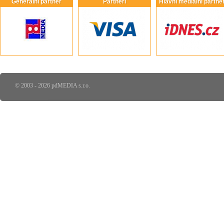
Generální partner
Partneři
Hlavní mediální partneř
© 2003 - 2026 pdMEDIA s.r.o.