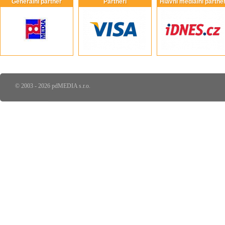
Generální partner
Partneři
Hlavní mediální partneř
© 2003 - 2026 pdMEDIA s.r.o.