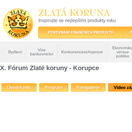
ZLATÁ KORUNA
Inspirujte se nejlepšími produkty roku
22 let tradice a kvality na finančním trhu
POROVNÁNÍ FINANČNÍCH PRODUKTŮ
F
Ekonomik
Vize
Bydlení
Konkurenceschopnost
versus
bankovnictví
politika
ZLATÁ KORUNA
»
Fóra Zlaté koruny
»
X Forum Zlate Koruny
» X. Fórum Zlaté kor
X. Fórum Zlaté koruny - Korupce
Úvodní info
Program
Fotogalerie
Video z