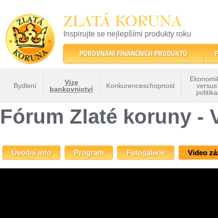
ZLATÁ KORUNA
Inspirujte se nejlepšími produkty roku
22 let tradice a kvality na finančním trhu
POROVNÁNÍ FINANČNÍCH PRODUKTŮ
F
Ekonomi
Vize
Bydlení
Konkurenceschopnost
versus
bankovnictví
politika
ZLATÁ KORUNA
»
Fóra Zlaté koruny
»
Fórum Zlaté koruny - Vize bankovnictví
» Fó
Fórum Zlaté koruny - 
Úvodní info
Program
Fotogalerie
Video z