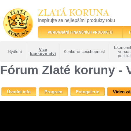
ZLATÁ KORUNA
Inspirujte se nejlepšími produkty roku
22 let tradice a kvality na finančním trhu
POROVNÁNÍ FINANČNÍCH PRODUKTŮ
F
Ekonomi
Vize
Bydlení
Konkurenceschopnost
versus
bankovnictví
politika
ZLATÁ KORUNA
»
Fóra Zlaté koruny
»
Fórum Zlaté koruny - Vize bankovnictví
» Fó
Fórum Zlaté koruny - 
Úvodní info
Program
Fotogalerie
Video z