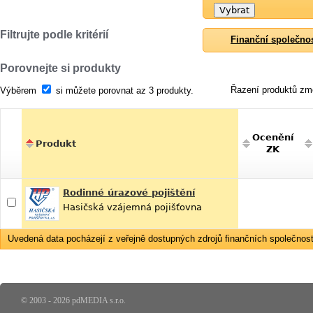
Filtrujte podle kritérií
Finanční společno
Porovnejte si produkty
Řazení produktů změ
Výběrem
si můžete porovnat az 3 produkty.
Ocenění
Produkt
ZK
Rodinné úrazové pojištění
Hasičská vzájemná pojišťovna
Uvedená data pocházejí z veřejně dostupných zdrojů finančních společností
© 2003 - 2026 pdMEDIA s.r.o.