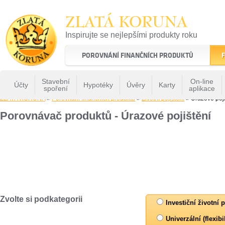
ZLATÁ KORUNA
Inspirujte se nejlepšími produkty roku
22 let tradice a kvality na finančním trhu
POROVNÁNÍ FINANČNÍCH PRODUKTŮ
F
Stavební
On-line
Účty
Hypotéky
Úvěry
Karty
spoření
aplikace
ZLATÁ KORUNA
»
Porovnání finančních produktů
»
Životní pojištění
» Úrazové poji
Porovnávač produktů - Úrazové pojištění
Zvolte si podkategorii
Investiční životní p
Univerzální (flexibi