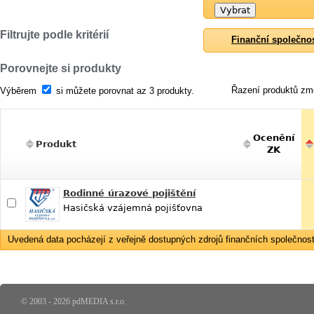
Filtrujte podle kritérií
Finanční společno
Porovnejte si produkty
Řazení produktů změ
Výběrem
si můžete porovnat az 3 produkty.
Ocenění
Produkt
ZK
Rodinné úrazové pojištění
Hasičská vzájemná pojišťovna
Uvedená data pocházejí z veřejně dostupných zdrojů finančních společností
© 2003 - 2026 pdMEDIA s.r.o.