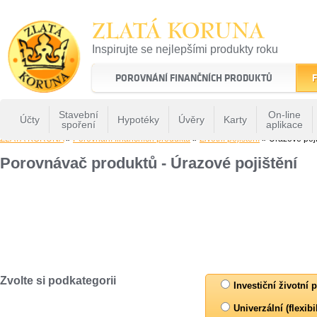
ZLATÁ KORUNA
Inspirujte se nejlepšími produkty roku
22 let tradice a kvality na finančním trhu
POROVNÁNÍ FINANČNÍCH PRODUKTŮ
F
Stavební
On-line
Účty
Hypotéky
Úvěry
Karty
spoření
aplikace
ZLATÁ KORUNA
»
Porovnání finančních produktů
»
Životní pojištění
» Úrazové poji
Porovnávač produktů - Úrazové pojištění
Zvolte si podkategorii
Investiční životní p
Univerzální (flexibi