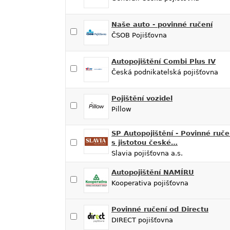
Naše auto - povinné ručení
ČSOB Pojišťovna
Autopojištění Combi Plus IV
Česká podnikatelská pojišťovna
Pojištění vozidel
Pillow
SP Autopojištění - Povinné ruče
s jistotou české…
Slavia pojišťovna a.s.
Autopojištění NAMÍRU
Kooperativa pojišťovna
Povinné ručení od Directu
DIRECT pojišťovna