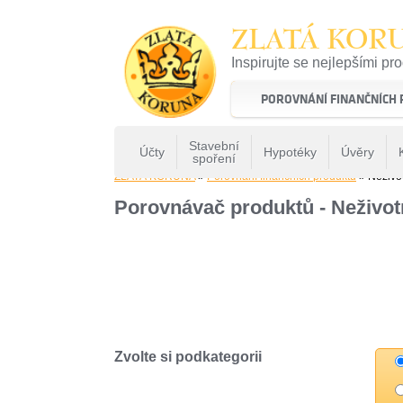
ZLATÁ KOR
Inspirujte se nejlepšími pr
22 let tradice a kvality na 
POROVNÁNÍ FINANČNÍCH
Stavební
Účty
Hypotéky
Úvěry
spoření
ZLATÁ KORUNA
»
Porovnání finančních produktů
» Neživot
Porovnávač produktů - Neživotn
Zvolte si podkategorii