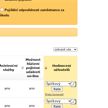
Pojištění odpovědnosti zaměstnance za
škodu
Možnost
hlášení
Asistenční
Hodnocení
pojistné
služby
uživatelů
události
on-line
ano
ano
Přidat komentář
ano
ano