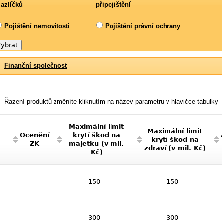
azlíčků
připojištění
Pojištění nemovitosti
Pojištění právní ochrany
Finanční společnost
Řazení produktů změníte kliknutím na název parametru v hlavičce tabulky
Maximální limit
Maximální limit
Ocenění
krytí škod na
krytí škod na
ZK
majetku (v mil.
zdraví (v mil. Kč)
Kč)
150
150
300
300