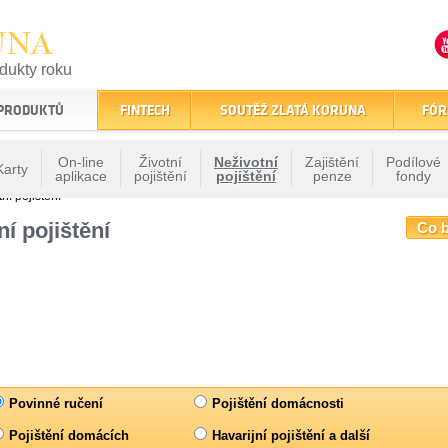
UNA
odukty roku
finančním trhu
 PRODUKTŮ
FINTECH
SOUTĚŽ ZLATÁ KORUNA
FÓR
On-line
Životní
Neživotní
Zajištění
Podílové
Karty
aplikace
pojištění
pojištění
penze
fondy
ní pojištění
í pojištění
Co b
Povinné ručení
Pojištění domácnosti
Pojištění domácích
Havarijní pojištění a další