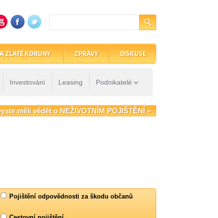
A ZLATÉ KORUNY
ZPRÁVY
DISKUSE
Investování
Leasing
Podnikatelé
yste měli vědět o NEŽIVOTNÍM POJIŠTĚNÍ »
Pojištění odpovědnosti za škodu občanů
Cestovní pojištění