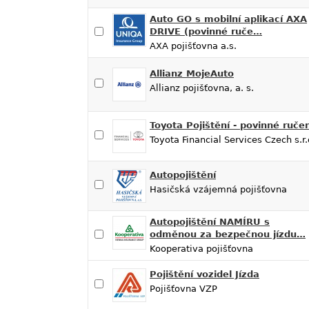
Auto GO s mobilní aplikací AXA
DRIVE (povinné ruče…
AXA pojišťovna a.s.
Allianz MojeAuto
Allianz pojišťovna, a. s.
Toyota Pojištění - povinné ručen
Toyota Financial Services Czech s.r.
Autopojištění
Hasičská vzájemná pojišťovna
Autopojištění NAMÍRU s
odměnou za bezpečnou jízdu…
Kooperativa pojišťovna
Pojištění vozidel Jízda
Pojišťovna VZP