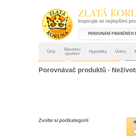
ZLATÁ KOR
Inspirujte se nejlepšími pr
22 let tradice a kvality na 
POROVNÁNÍ FINANČNÍCH
Stavební
Účty
Hypotéky
Úvěry
spoření
ZLATÁ KORUNA
»
Porovnání finančních produktů
» Neživot
Porovnávač produktů - Neživotn
Zvolte si podkategorii