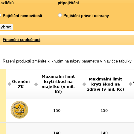
azlíčků
připojištění
Pojištění nemovitosti
Pojištění právní ochrany
Finanční společnost
Řazení produktů změníte kliknutím na název parametru v hlavičce tabulky
Maximální limit
Maximální limit
Ocenění
krytí škod na
krytí škod na
ZK
majetku (v mil.
zdraví (v mil. Kč)
Kč)
150
150
140
140