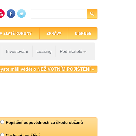
A ZLATÉ KORUNY
ZPRÁVY
DISKUSE
Investování
Leasing
Podnikatelé
yste měli vědět o NEŽIVOTNÍM POJIŠTĚNÍ »
Pojištění odpovědnosti za škodu občanů
Cestovní pojištění