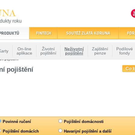
UNA
odukty roku
finančním trhu
 PRODUKTŮ
FINTECH
SOUTĚŽ ZLATÁ KORUNA
FÓR
On-line
Životní
Neživotní
Zajištění
Podílové
Karty
aplikace
pojištění
pojištění
penze
fondy
ní pojištění
í pojištění
Co b
Povinné ručení
Pojištění domácnosti
Pojištění domácích
Havarijní pojištění a další