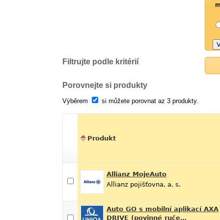
m
Filtrujte podle kritérií
Porovnejte si produkty
Výběrem
si můžete porovnat az 3 produkty.
Produkt
Allianz MojeAuto
Allianz pojišťovna, a. s.
Auto GO s mobilní aplikací AXA
DRIVE (povinné ruče…