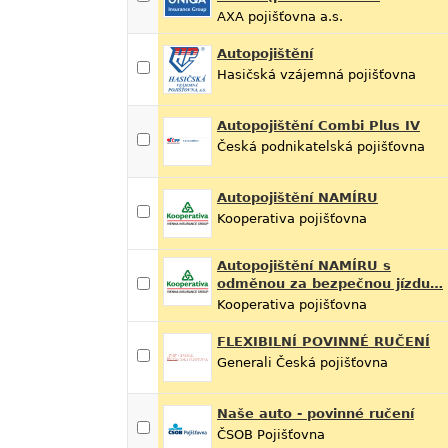
AXA pojišťovna a.s.
Autopojištění
Hasičská vzájemná pojišťovna
Autopojištění Combi Plus IV
Česká podnikatelská pojišťovna
Autopojištění NAMÍRU
Kooperativa pojišťovna
Autopojištění NAMÍRU s
odměnou za bezpečnou jízdu…
Kooperativa pojišťovna
FLEXIBILNÍ POVINNÉ RUČENÍ
Generali Česká pojišťovna
Naše auto - povinné ručení
ČSOB Pojišťovna