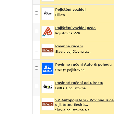
Pojištění vozidel
Pillow
Pojištění vozidel Jízda
Pojišťovna VZP
Povinné ručení
Slavia pojišťovna a.s.
Povinné ručení Auto & pohoda
UNIQA pojišťovna
Povinné ručení od Directu
DIRECT pojišťovna
SP Autopojištění - Povinné ruče
s jistotou české…
Slavia pojišťovna a.s.