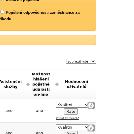
Pojištění odpovědnosti zaměstnance za
škodu
Možnost
hlášení
Asistenční
Hodnocení
pojistné
služby
uživatelů
události
on-line
ano
ano
Přidat komentář
ano
ano