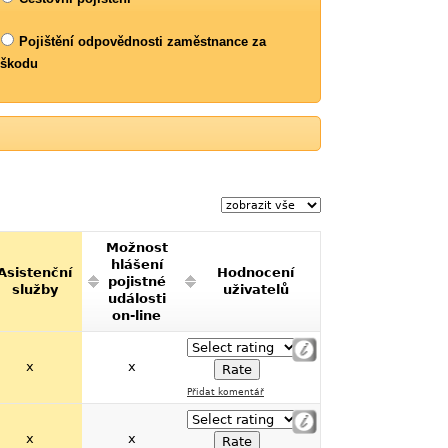
Pojištění odpovědnosti zaměstnance za
škodu
Možnost
hlášení
Asistenční
Hodnocení
pojistné
služby
uživatelů
události
on-line
x
x
Přidat komentář
x
x