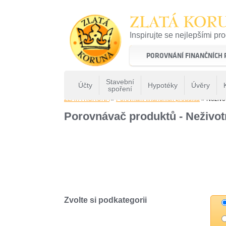
ZLATÁ KOR
Inspirujte se nejlepšími pr
22 let tradice a kvality na 
POROVNÁNÍ FINANČNÍCH
Stavební
Účty
Hypotéky
Úvěry
spoření
ZLATÁ KORUNA
»
Porovnání finančních produktů
» Neživot
Porovnávač produktů - Neživotn
Zvolte si podkategorii