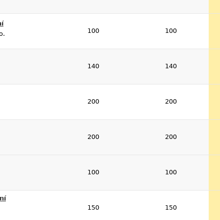
í
100
100
o.
140
140
200
200
200
200
100
100
ní
150
150