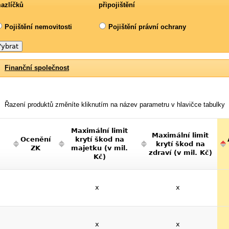
azlíčků
připojištění
Pojištění nemovitosti
Pojištění právní ochrany
Finanční společnost
Řazení produktů změníte kliknutím na název parametru v hlavičce tabulky
Maximální limit
Maximální limit
Ocenění
krytí škod na
krytí škod na
ZK
majetku (v mil.
zdraví (v mil. Kč)
Kč)
x
x
x
x