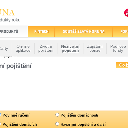
UNA
odukty roku
finančním trhu
 PRODUKTŮ
FINTECH
SOUTĚŽ ZLATÁ KORUNA
FÓR
On-line
Životní
Neživotní
Zajištění
Podílové
Karty
aplikace
pojištění
pojištění
penze
fondy
ní pojištění
í pojištění
Co b
Povinné ručení
Pojištění domácnosti
Pojištění domácích
Havarijní pojištění a další