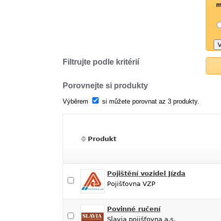
m
Filtrujte podle kritérií
Porovnejte si produkty
Výběrem
si můžete porovnat az 3 produkty.
Produkt
Pojištění vozidel Jízda
Pojišťovna VZP
Povinné ručení
Slavia pojišťovna a.s.