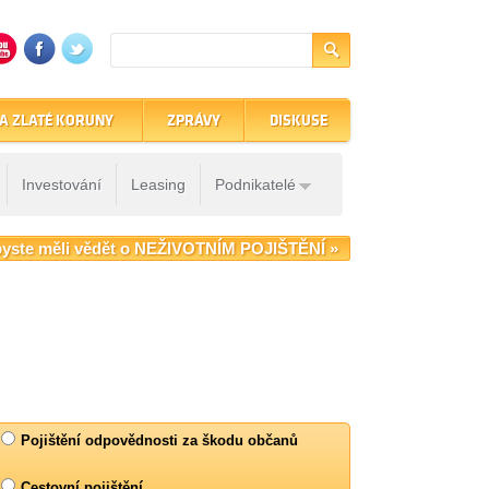
A ZLATÉ KORUNY
ZPRÁVY
DISKUSE
Investování
Leasing
Podnikatelé
yste měli vědět o NEŽIVOTNÍM POJIŠTĚNÍ »
Pojištění odpovědnosti za škodu občanů
Cestovní pojištění