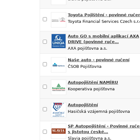
Toyota Pojištění - povinné ručen
Toyota Financial Services Czech s.r.
Auto GO s mobilní aplikací AXA
DRIVE (povinné ruče…
AXA pojišťovna a.s.
Naše auto - povinné ručení
ČSOB Pojišťovna
Autopojištění NAMÍRU
Kooperativa pojišťovna
Autopojištění
Hasičská vzájemná pojišťovna
SP Autopojištění - Povinné ruče
s jistotou české…
Slavia pojišťovna a.s.