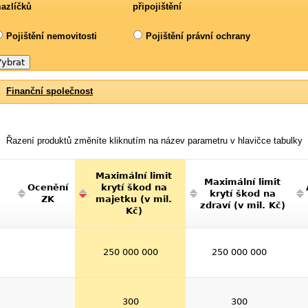
azlíčků
připojištění
Pojištění nemovitosti
Pojištění právní ochrany
Finanční společnost
Řazení produktů změníte kliknutím na název parametru v hlavičce tabulky
Maximální limit
Maximální limit
Ocenění
krytí škod na
krytí škod na
ZK
majetku (v mil.
zdraví (v mil. Kč)
Kč)
250 000 000
250 000 000
300
300