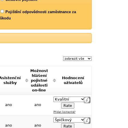
Pojištění odpovědnosti zaměstnance za
škodu
Možnost
hlášení
Asistenční
Hodnocení
pojistné
služby
uživatelů
události
on-line
ano
ano
Přidat komentář
ano
ano