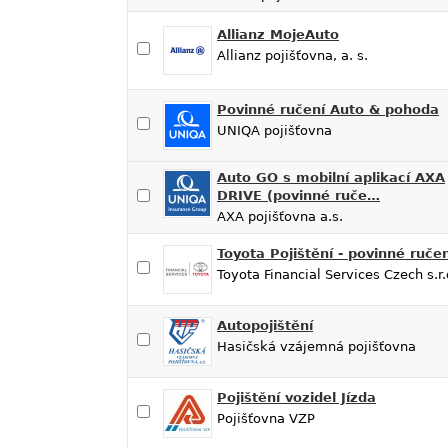
Allianz MojeAuto
Allianz pojišťovna, a. s.
Povinné ručení Auto & pohoda
UNIQA pojišťovna
Auto GO s mobilní aplikací AXA
DRIVE (povinné ruče…
AXA pojišťovna a.s.
Toyota Pojištění - povinné ručen
Toyota Financial Services Czech s.r.
Autopojištění
Hasičská vzájemná pojišťovna
Pojištění vozidel Jízda
Pojišťovna VZP