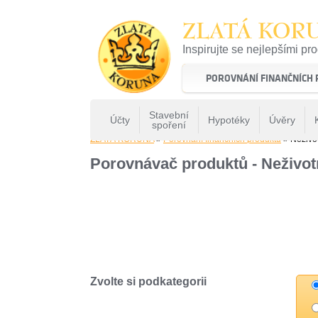
ZLATÁ KOR
Inspirujte se nejlepšími pr
22 let tradice a kvality na 
POROVNÁNÍ FINANČNÍCH
Stavební
Účty
Hypotéky
Úvěry
spoření
ZLATÁ KORUNA
»
Porovnání finančních produktů
» Neživot
Porovnávač produktů - Neživotn
Zvolte si podkategorii