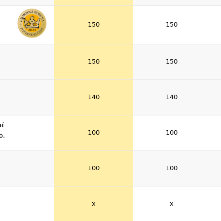
150
150
150
150
140
140
í
100
100
o.
100
100
x
x