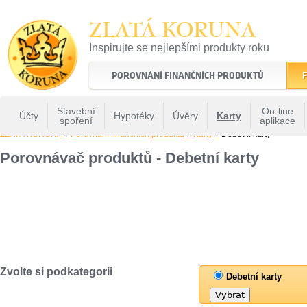
ZLATÁ KORUNA
Inspirujte se nejlepšími produkty roku
22 let tradice a kvality na finančním trhu
POROVNÁNÍ FINANČNÍCH PRODUKTŮ
F
Stavební
On-line
Účty
Hypotéky
Úvěry
Karty
spoření
aplikace
ZLATÁ KORUNA
»
Porovnání finančních produktů
»
Karty
» Debetní karty
Porovnávač produktů - Debetní karty
Zvolte si podkategorii
Debetní karty