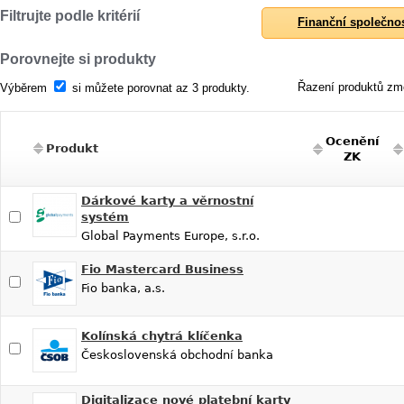
Filtrujte podle kritérií
Finanční společno
Porovnejte si produkty
Řazení produktů změ
Výběrem
si můžete porovnat az 3 produkty.
Ocenění
Produkt
ZK
Dárkové karty a věrnostní
systém
Global Payments Europe, s.r.o.
Fio Mastercard Business
Fio banka, a.s.
Kolínská chytrá klíčenka
Československá obchodní banka
Digitalizace nové platební karty