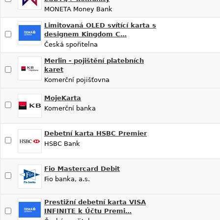
MONETA Money Bank
Limitovaná OLED svítící karta s
designem Kingdom C…
Česká spořitelna
Merlin - pojištění platebních
karet
Komerční pojišťovna
MojeKarta
Komerční banka
Debetní karta HSBC Premier
HSBC Bank
Fio Mastercard Debit
Fio banka, a.s.
Prestižní debetní karta VISA
INFINITE k Účtu Premi…