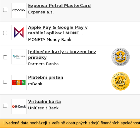
Expensa Petrol MasterCard
Expensa a.s.
Apple Pay & Google Pay v
mobilní aplikaci MONE…
MONETA Money Bank
Jedinečné karty s kurzem bez
přirážky
Partners Banka
Platební prsten
mBank
Virtuální karta
UniCredit Bank
Uvedená data pocházejí z veřejně dostupných zdrojů finančních společností