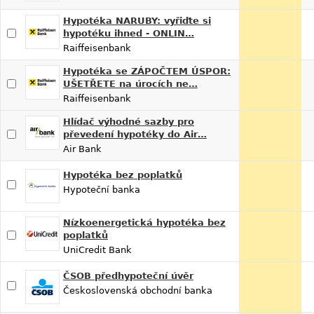
Hypotéka NARUBY: vyřiďte si
hypotéku ihned - ONLIN…
Raiffeisenbank
Hypotéka se ZÁPOČTEM ÚSPOR:
UŠETŘETE na úrocích ne…
Raiffeisenbank
Hlídač výhodné sazby pro
převedení hypotéky do Air…
Air Bank
Hypotéka bez poplatků
Hypoteční banka
Nízkoenergetická hypotéka bez
poplatků
UniCredit Bank
ČSOB předhypoteční úvěr
Československá obchodní banka