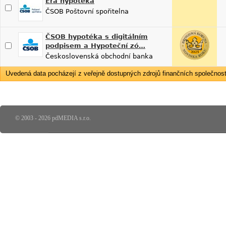
Era hypotéka
ČSOB Poštovní spořitelna
ČSOB hypotéka s digitálním
podpisem a Hypoteční zó…
Československá obchodní banka
Uvedená data pocházejí z veřejně dostupných zdrojů finančních společností
© 2003 - 2026 pdMEDIA s.r.o.