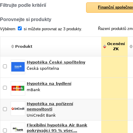
Filtrujte podle kritérií
Finanční společno
Porovnejte si produkty
Řazení produktů změ
Výběrem
si můžete porovnat az 3 produkty.
Ocenění
Produkt
ZK
Hypotéka České spořitelny
Česká spořitelna
Hypotéka na bydlení
mBank
Hypotéka na pořízení
nemovitosti
UniCredit Bank
Flexibilní hypotéka Air Bank
pokrývající 95 % všec…