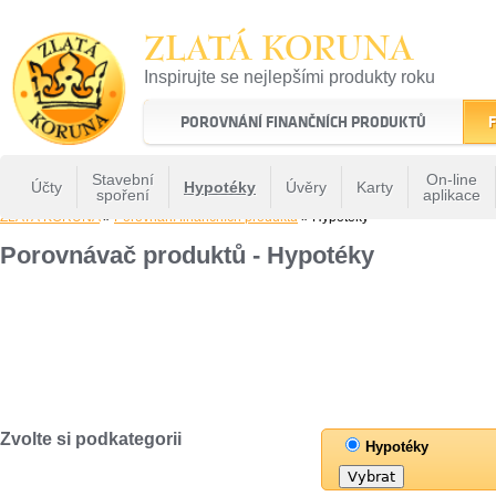
ZLATÁ KORUNA
Inspirujte se nejlepšími produkty roku
22 let tradice a kvality na finančním trhu
POROVNÁNÍ FINANČNÍCH PRODUKTŮ
F
Stavební
On-line
Účty
Hypotéky
Úvěry
Karty
spoření
aplikace
ZLATÁ KORUNA
»
Porovnání finančních produktů
» Hypotéky
Porovnávač produktů - Hypotéky
Zvolte si podkategorii
Hypotéky