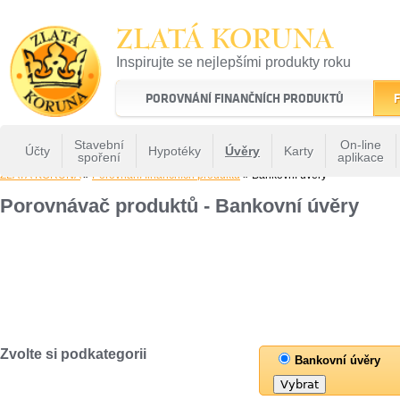
ZLATÁ KORUNA
Inspirujte se nejlepšími produkty roku
22 let tradice a kvality na finančním trhu
POROVNÁNÍ FINANČNÍCH PRODUKTŮ
F
Stavební
On-line
Účty
Hypotéky
Úvěry
Karty
spoření
aplikace
ZLATÁ KORUNA
»
Porovnání finančních produktů
» Bankovní úvěry
Porovnávač produktů - Bankovní úvěry
Zvolte si podkategorii
Bankovní úvěry