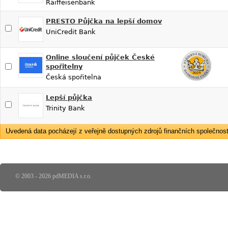
Raiffeisenbank
PRESTO Půjčka na lepší domov
UniCredit Bank
Online sloučení půjček České
spořitelny
Česká spořitelna
Lepší půjčka
Trinity Bank
Uvedená data pocházejí z veřejně dostupných zdrojů finančních společností
© 2003 - 2026 pdMEDIA s.r.o.