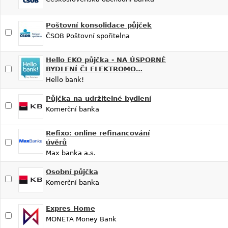
Poštovní konsolidace půjček
ČSOB Poštovní spořitelna
Hello EKO půjčka - NA ÚSPORNÉ
BYDLENÍ ČI ELEKTROMO…
Hello bank!
Půjčka na udržitelné bydlení
Komerční banka
Refixo: online refinancování
úvěrů
Max banka a.s.
Osobní půjčka
Komerční banka
Expres Home
MONETA Money Bank