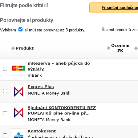
Filtrujte podle kritérií
Finanční společno
Porovnejte si produkty
Řazení produktů změ
Výběrem
si můžete porovnat az 3 produkty.
Ocenění
Produkt
ZK
mRezerva – aneb půjčka do
výplaty
mBank
Expres Plus
MONETA Money Bank
Sjednání KONTOKORENTU BEZ
POPLATKŮ plně on-line př…
MONETA Money Bank
Kontokorent
Československá obchodní banka