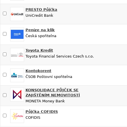
PRESTO Půjčka
UniCredit Bank
Peníze na klik
Česká spořitelna
Toyota Kredit
Toyota Financial Services Czech s.r.o.
Kontokorent
ČSOB Poštovní spořitelna
KONSOLIDACE PŮJČEK SE
ZAJIŠTĚNÍM NEMOVITOSTÍ
MONETA Money Bank
Půjčka COFIDIS
COFIDIS