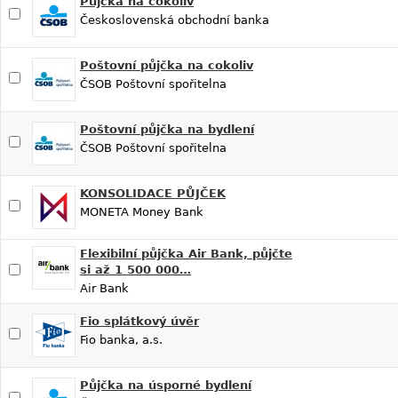
Půjčka na cokoliv
Československá obchodní banka
Poštovní půjčka na cokoliv
ČSOB Poštovní spořitelna
Poštovní půjčka na bydlení
ČSOB Poštovní spořitelna
KONSOLIDACE PŮJČEK
MONETA Money Bank
Flexibilní půjčka Air Bank, půjčte
si až 1 500 000…
Air Bank
Fio splátkový úvěr
Fio banka, a.s.
Půjčka na úsporné bydlení