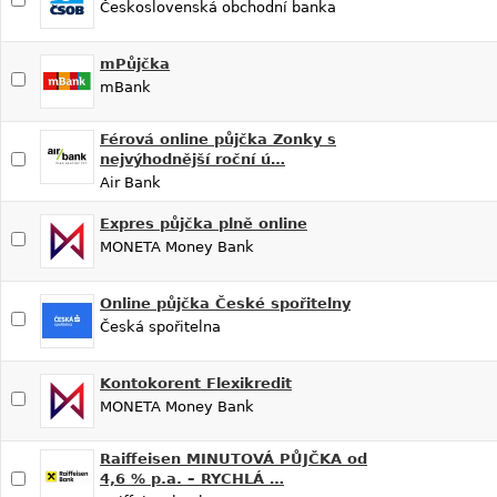
Československá obchodní banka
mPůjčka
mBank
Férová online půjčka Zonky s
nejvýhodnější roční ú…
Air Bank
Expres půjčka plně online
MONETA Money Bank
Online půjčka České spořitelny
Česká spořitelna
Kontokorent Flexikredit
MONETA Money Bank
Raiffeisen MINUTOVÁ PŮJČKA od
4,6 % p.a. – RYCHLÁ …