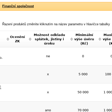
Finanční společnost
Řazení produktů změníte kliknutím na název parametru v hlavičce tabulky
Možnost odkladu
Minimální
Maxi
Ocenění
splátek, jistiny i
výše úvěru
výše
ZK
úroku
(Kč)
(
ne
0
o.
x
5 000
100
É
x
50 000
1 00
ano
70 000
1 00