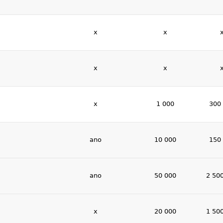
x
x
x
x
x
1 000
300
ano
10 000
150
ano
50 000
2 50
x
20 000
1 50