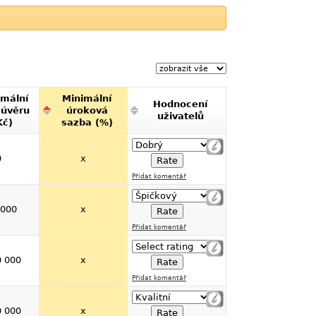
mální
Minimální
Hodnocení
 úvěru
úroková
uživatelů
Kč)
sazba (%)
0
x
Přidat komentář
 000
x
Přidat komentář
0 000
x
Přidat komentář
0 000
x