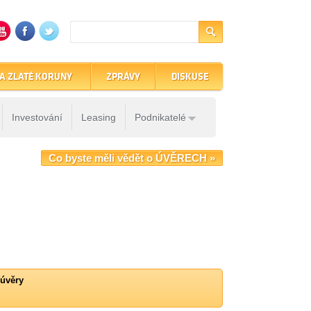
A ZLATÉ KORUNY
ZPRÁVY
DISKUSE
Investování
Leasing
Podnikatelé
Co byste měli vědět o ÚVĚRECH »
úvěry