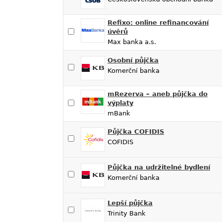
Refixo: online refinancování
úvěrů
Max banka a.s.
Osobní půjčka
Komerční banka
mRezerva – aneb půjčka do
výplaty
mBank
Půjčka COFIDIS
COFIDIS
Půjčka na udržitelné bydlení
Komerční banka
Lepší půjčka
Trinity Bank