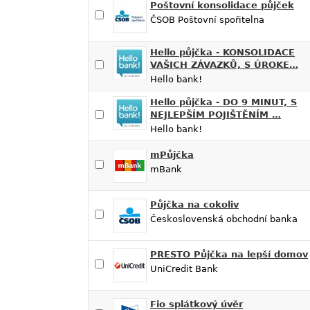
Poštovní konsolidace půjček
ČSOB Poštovní spořitelna
Hello půjčka - KONSOLIDACE
VAŠICH ZÁVAZKŮ, S ÚROKE…
Hello bank!
Hello půjčka - DO 9 MINUT, S
NEJLEPŠÍM POJIŠTĚNÍM …
Hello bank!
mPůjčka
mBank
Půjčka na cokoliv
Československá obchodní banka
PRESTO Půjčka na lepší domov
UniCredit Bank
Fio splátkový úvěr