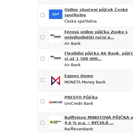
Online sloučení půjček České
spořitelny
Česká spořitelna
Férová online půjčka Zonky s
nejvýhodnější roční ú…
Air Bank
Flexibilní půjčka Air Bank, půjč
si až 1 500 000…
Air Bank
Expres Home
MONETA Money Bank
PRESTO Půjčka
UniCredit Bank
Raiffeisen MINUTOVÁ PŮJČKA 
4,6 % p.a. – RYCHLÁ …
Raiffeisenbank