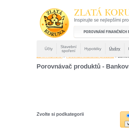
ZLATÁ KOR
Inspirujte se nejlepšími pr
22 let tradice a kvality na 
POROVNÁNÍ FINANČNÍCH
Stavební
Účty
Hypotéky
Úvěry
spoření
ZLATÁ KORUNA
»
Porovnání finančních produktů
» Bankov
Porovnávač produktů - Bankov
Zvolte si podkategorii