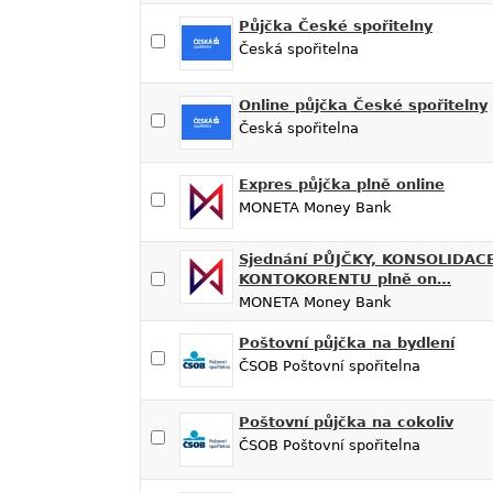
Půjčka České spořitelny
Česká spořitelna
Online půjčka České spořitelny
Česká spořitelna
Expres půjčka plně online
MONETA Money Bank
Sjednání PŮJČKY, KONSOLIDACE
KONTOKORENTU plně on…
MONETA Money Bank
Poštovní půjčka na bydlení
ČSOB Poštovní spořitelna
Poštovní půjčka na cokoliv
ČSOB Poštovní spořitelna