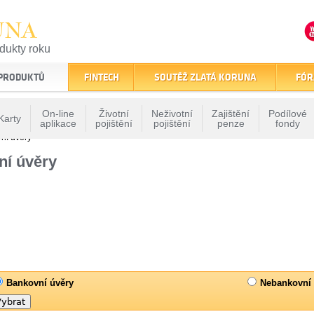
UNA
odukty roku
finančním trhu
 PRODUKTŮ
FINTECH
SOUTĚŽ ZLATÁ KORUNA
FÓR
On-line
Životní
Neživotní
Zajištění
Podílové
Karty
aplikace
pojištění
pojištění
penze
fondy
ní úvěry
ní úvěry
Bankovní úvěry
Nebankovní 