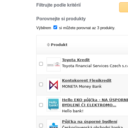
Filtrujte podle kritérií
Porovnejte si produkty
Výběrem
si můžete porovnat az 3 produkty.
Produkt
Toyota Kredit
Toyota Financial Services Czech s.r.
Kontokorent Flexikredit
MONETA Money Bank
Hello EKO půjčka - NA ÚSPORN
BYDLENÍ ČI ELEKTROMO…
Hello bank!
Půjčka na úsporné bydlení
Československá obchodní banka