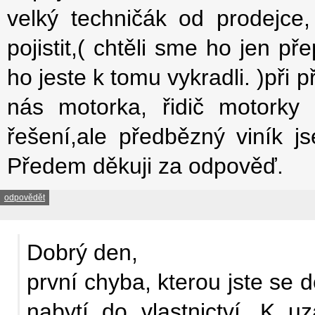
velký techničák od prodejce, 
pojistit,( chtěli sme ho jen 
ho jeste k tomu vykradli. )při
nás motorka, řidič motorky
řešení,ale předbězný viník 
Předem děkuji za odpověď.
odpovědět
Dobrý den,
první chyba, kterou jste se do
nabytí do vlastnictví. K u