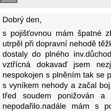
odpovědět
Dobrý den,
s pojišťovnou mám špatné zk
utrpěl při dopravní nehodě těž
dostaly do plného inv.důcho
vztřícná dokavaď jsem nezj
nespokojen s plněním tak se p
s vyníkem nehody a začal boj.
třed soudem ponižován a 
nepodařilo.nadále mám s po