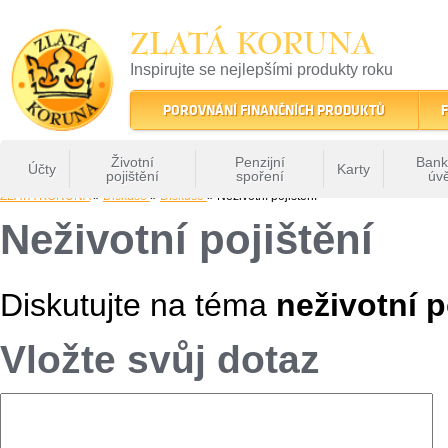
ZLATÁ KORUNA
Inspirujte se nejlepšími produkty roku
22 let tradice a kvality na finančním trhu
POROVNÁNÍ FINANČNÍCH PRODUKTŮ
F
Životní
Penzijní
Bank
Účty
Karty
pojištění
spoření
úv
ZLATÁ KORUNA
»
Diskuse
»
Diskuse
» Neživotní pojištění
Neživotní pojištění
Diskutujte na téma
neživotní p
Vložte svůj dotaz