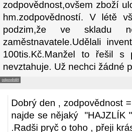
zodpovědnost,ovšem zboží ulo
hm.zodpovědností. V létě v
podzim,že ve skladu ně
zaměstnavatele.Udělali inve
100tis.Kč.Manžel to řešil s 
nevztahuje. Už nechci žádné poj
odpovědět
Dobrý den , zodpovědnost = 
najde se nějaký "HAJZLÍK " 
.Radši pryč o toho , přeji k