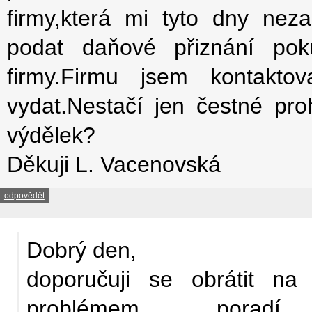
firmy,která mi tyto dny nez
podat daňové přiznání po
firmy.Firmu jsem kontakto
vydat.Nestačí jen čestné pr
výdělek?
Děkuji L. Vacenovská
odpovědět
Dobrý den,
doporučuji se obrátit n
problémem poradí