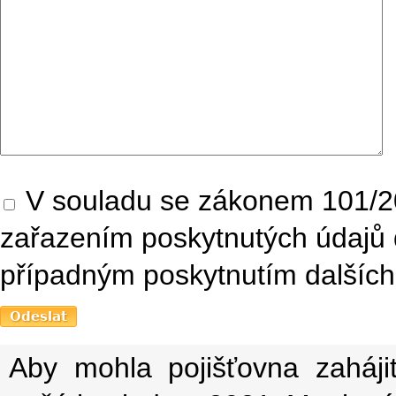
V souladu se zákonem 101/20
zařazením poskytnutých údajů 
případným poskytnutím dalších 
Aby mohla pojišťovna zaháji