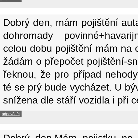
Dobrý den, mám pojištění aut
dohromady povinné+havarijní
celou dobu pojištění mám na 
žádám o přepočet pojištění-sní
řeknou, že pro případ nehody 
té se prý bude vycházet. U bý
snížena dle stáří vozidla i při
odpovědět
Dobrý den.Mám pojistku na o