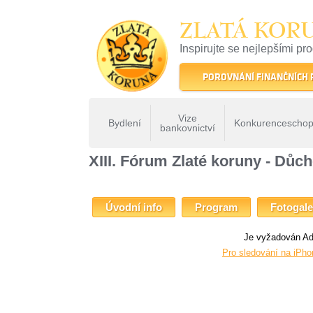
ZLATÁ KOR
Inspirujte se nejlepšími pr
22 let tradice a kvality na 
POROVNÁNÍ FINANČNÍCH
Vize
Bydlení
Konkurenceschop
bankovnictví
ZLATÁ KORUNA
»
Fóra Zlaté koruny
»
XIII. Fórum Zlaté k
XIII. Fórum Zlaté koruny - Dů
Úvodní info
Program
Fotogale
Je vyžadován Ad
Pro sledování na iPho