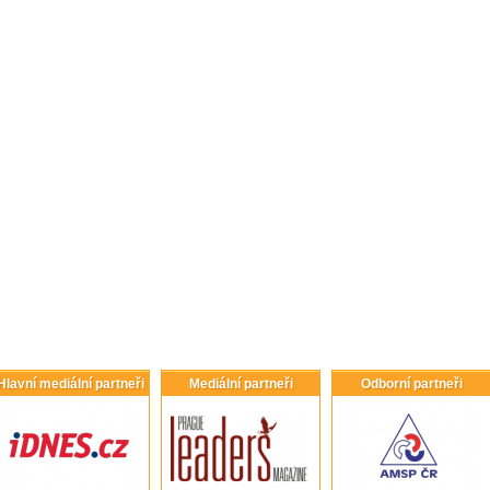
Hlavní mediální partneři
Mediální partneři
Odborní partneři