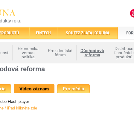
UNA
odukty roku
finančním trhu
 PRODUKTŮ
FINTECH
SOUTĚŽ ZLATÁ KORUNA
FÓR
Ekonomika
Distribuce
Prezidentské
Důchodová
nost
versus
finančních
fórum
reforma
politika
produktů
oruny - Důchodová reforma
» XIII. Fórum Zlaté koruny - Důchodová reforma
chodová reforma
rie
Video záznam
Pro média
obe Flash player
ne / iPad klikněte zde