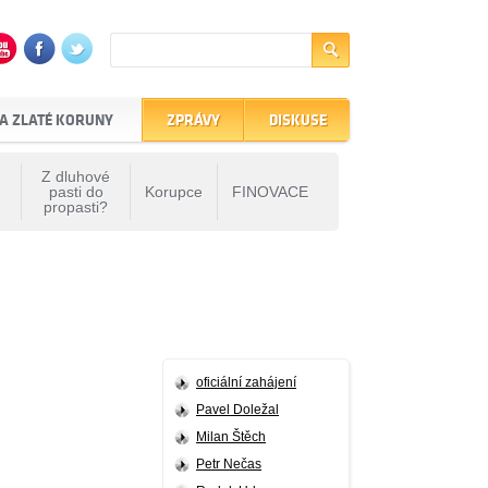
A ZLATÉ KORUNY
ZPRÁVY
DISKUSE
Z dluhové
pasti do
Korupce
FINOVACE
propasti?
oficiální zahájení
Pavel Doležal
Milan Štěch
Petr Nečas