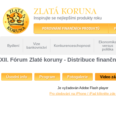
ZLATÁ KORUNA
Inspirujte se nejlepšími produkty roku
22 let tradice a kvality na finančním trhu
POROVNÁNÍ FINANČNÍCH PRODUKTŮ
F
Ekonomik
Vize
Bydlení
Konkurenceschopnost
versus
bankovnictví
politika
ZLATÁ KORUNA
»
Fóra Zlaté koruny
»
Xii Forum Zlate Koruny
» XII. Fórum Zlaté k
XII. Fórum Zlaté koruny - Distribuce finanč
Úvodní info
Program
Fotogalerie
Video z
Je vyžadován Adobe Flash player
Pro sledování na iPhone / iPad klikněte zd