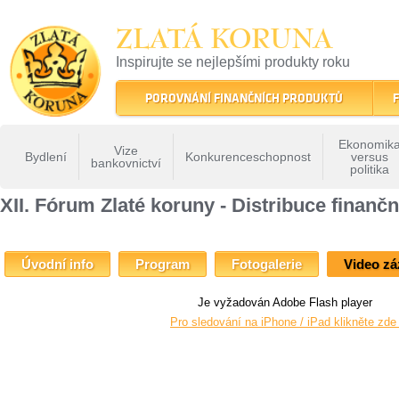
ZLATÁ KORUNA
Inspirujte se nejlepšími produkty roku
22 let tradice a kvality na finančním trhu
POROVNÁNÍ FINANČNÍCH PRODUKTŮ
F
Ekonomik
Vize
Bydlení
Konkurenceschopnost
versus
bankovnictví
politika
ZLATÁ KORUNA
»
Fóra Zlaté koruny
»
XII. Fórum Zlaté koruny - Distribuce finančn
XII. Fórum Zlaté koruny - Distribuce finanč
Úvodní info
Program
Fotogalerie
Video z
Je vyžadován Adobe Flash player
Pro sledování na iPhone / iPad klikněte zd