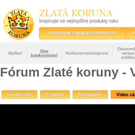
ZLATÁ KORUNA
Inspirujte se nejlepšími produkty roku
22 let tradice a kvality na finančním trhu
POROVNÁNÍ FINANČNÍCH PRODUKTŮ
F
Ekonomi
Vize
Bydlení
Konkurenceschopnost
versus
bankovnictví
politika
ZLATÁ KORUNA
»
Fóra Zlaté koruny
»
Fórum Zlaté koruny - Vize bankovnictví
» Fó
Fórum Zlaté koruny - 
Úvodní info
Program
Fotogalerie
Video z