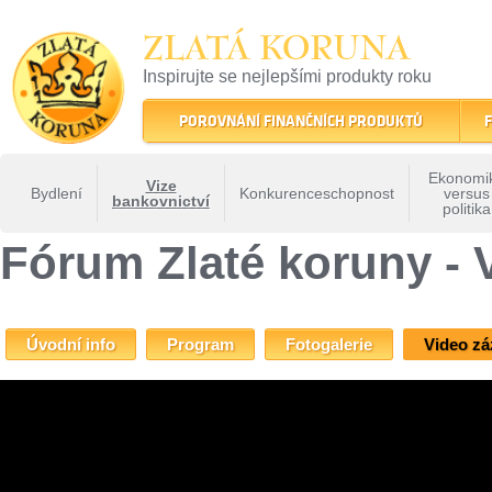
ZLATÁ KORUNA
Inspirujte se nejlepšími produkty roku
22 let tradice a kvality na finančním trhu
POROVNÁNÍ FINANČNÍCH PRODUKTŮ
F
Ekonomi
Vize
Bydlení
Konkurenceschopnost
versus
bankovnictví
politika
ZLATÁ KORUNA
»
Fóra Zlaté koruny
»
Fórum Zlaté koruny - Vize bankovnictví
» Fó
Fórum Zlaté koruny - 
Úvodní info
Program
Fotogalerie
Video z