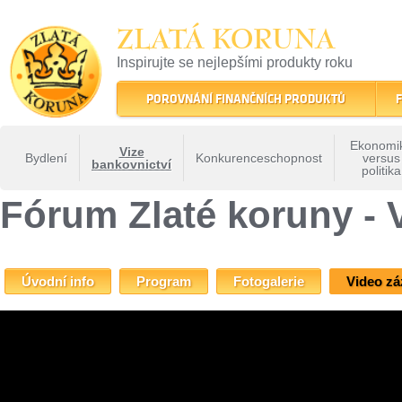
ZLATÁ KORUNA
Inspirujte se nejlepšími produkty roku
22 let tradice a kvality na finančním trhu
POROVNÁNÍ FINANČNÍCH PRODUKTŮ
F
Ekonomi
Vize
Bydlení
Konkurenceschopnost
versus
bankovnictví
politika
ZLATÁ KORUNA
»
Fóra Zlaté koruny
»
Fórum Zlaté koruny - Vize bankovnictví
» Fó
Fórum Zlaté koruny - 
Úvodní info
Program
Fotogalerie
Video z