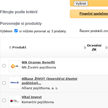
Filtrujte podle kritérií
Finanční společno
Porovnejte si produkty
Řazení produktů změ
Výběrem
si můžete porovnat az 3 produkty.
Ocenění
Produkt
ZK
NN Orange Benefit
NN Životní pojišťovna
Allianz ŽIVOT (investiční životní
pojištění)…
Allianz pojišťovna, a. s.
Vital Invest
Komerční pojišťovna