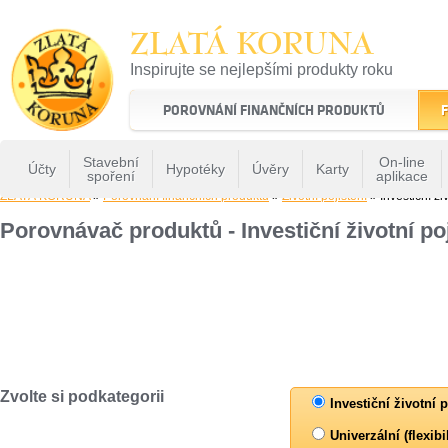
ZLATÁ KORUNA
Inspirujte se nejlepšími produkty roku
22 let tradice a kvality na finančním trhu
POROVNÁNÍ FINANČNÍCH PRODUKTŮ
F
Stavební
On-line
Účty
Hypotéky
Úvěry
Karty
spoření
aplikace
ZLATÁ KORUNA
»
Porovnání finančních produktů
»
Životní pojištění
» Investiční živ
Porovnávač produktů - Investiční životní poj
Zvolte si podkategorii
Investiční životní p
Univerzální (flexibi