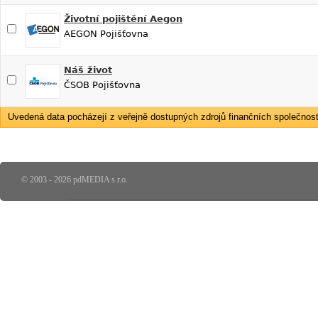
Životní pojištění Aegon
AEGON Pojišťovna
Náš život
ČSOB Pojišťovna
Uvedená data pocházejí z veřejně dostupných zdrojů finančních společností
© 2003 - 2026 pdMEDIA s.r.o.