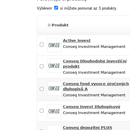
Výběrem
si můžete porovnat az 3 produkty.
Produkt
Active Invest
Conseq Investment Management
Conseq Dlouhodobý investiční
produkt
Conseq Investment Management
Conseq fond vysoce úročených
dluhopisů A
Conseq Investment Management
Conseq Invest Dluhopisový
Conseq Investment Management
Conseq depozitní PLUS