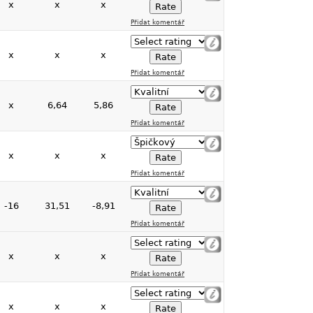
x
x
x
Přidat komentář
x
x
x
Přidat komentář
x
6,64
5,86
Přidat komentář
x
x
x
Přidat komentář
-16
31,51
-8,91
Přidat komentář
x
x
x
Přidat komentář
x
x
x