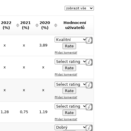
2022
2021
2020
Hodnocení
(%)
(%)
(%)
uživatelů
x
x
3,89
Přidat komentář
x
x
x
Přidat komentář
x
x
x
Přidat komentář
1,28
0,75
1,19
Přidat komentář