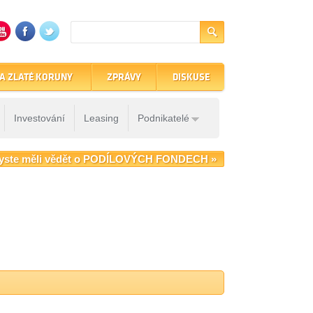
A ZLATÉ KORUNY
ZPRÁVY
DISKUSE
Investování
Leasing
Podnikatelé
yste měli vědět o PODÍLOVÝCH FONDECH »