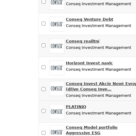
Conseq Investment Management
Conseq Venture Debt
Conseq Investment Management
Conseq realitní
Conseq Investment Management
Horizont Invest navic
Conseq Investment Management
Conseq Invest Akcie Nové Evro
(dříve Conseq Inve…
Conseq Investment Management
PLATINiQ
Conseq Investment Management
Conseq Model portfolio
Aggressive ESG