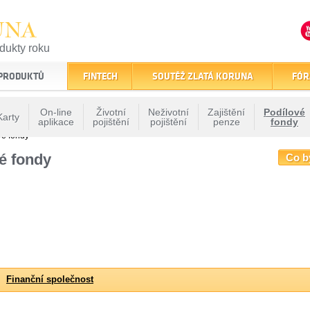
UNA
odukty roku
finančním trhu
 PRODUKTŮ
FINTECH
SOUTĚŽ ZLATÁ KORUNA
FÓR
On-line
Životní
Neživotní
Zajištění
Podílové
Karty
aplikace
pojištění
pojištění
penze
fondy
vé fondy
é fondy
Co b
Finanční společnost