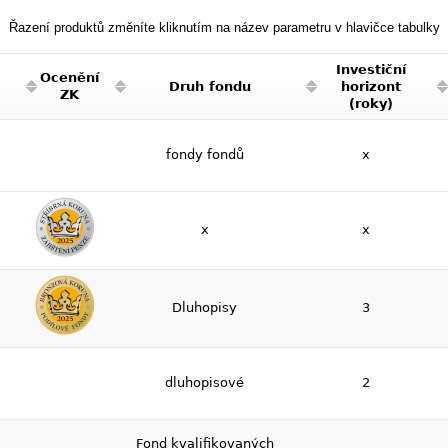
Řazení produktů změníte kliknutím na název parametru v hlavičce tabulky
Investiční
Ocenění
Druh fondu
horizont
ZK
(roky)
fondy fondů
x
x
x
Dluhopisy
3
dluhopisové
2
Fond kvalifikovaných