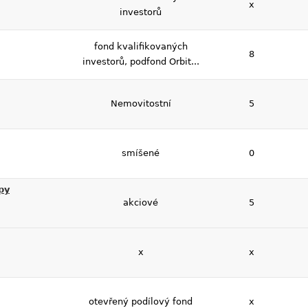
x
investorů
fond kvalifikovaných
8
investorů, podfond Orbit...
Nemovitostní
5
smíšené
0
py
akciové
5
x
x
otevřený podílový fond
x