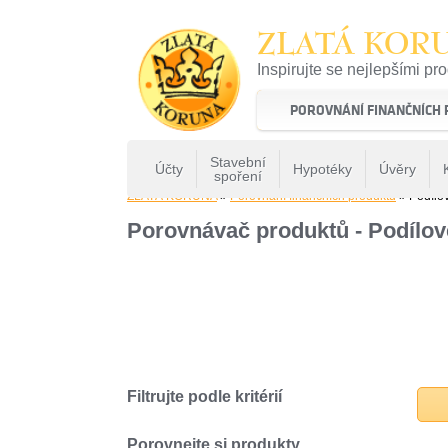
ZLATÁ KOR
Inspirujte se nejlepšími pr
22 let tradice a kvality na 
POROVNÁNÍ FINANČNÍCH
Stavební
Účty
Hypotéky
Úvěry
spoření
ZLATÁ KORUNA
»
Porovnání finančních produktů
» Podílo
Porovnávač produktů - Podílov
Filtrujte podle kritérií
Porovnejte si produkty