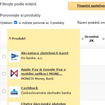
Filtrujte podle kritérií
Finanční společno
Porovnejte si produkty
Řazení produktů změ
Výběrem
si můžete porovnat az 3 produkty.
Ocenění
Produkt
ZK
Akceptace platebních karet
Fio banka, a.s.
Apple Pay & Google Pay v
mobilní aplikaci MONE…
MONETA Money Bank
CashBack
Československá obchodní banka
Chytrý dárcovský platební