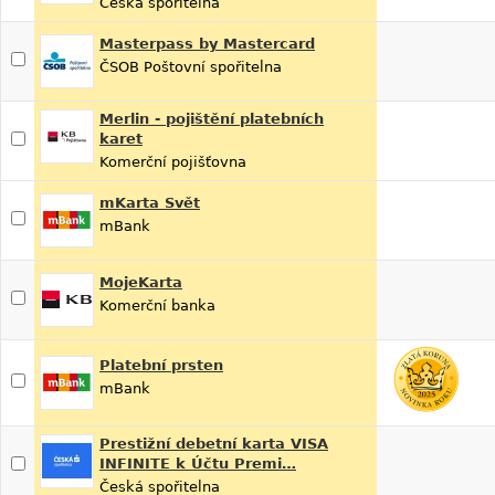
Česká spořitelna
Masterpass by Mastercard
ČSOB Poštovní spořitelna
Merlin - pojištění platebních
karet
Komerční pojišťovna
mKarta Svět
mBank
MojeKarta
Komerční banka
Platební prsten
mBank
Prestižní debetní karta VISA
INFINITE k Účtu Premi…
Česká spořitelna