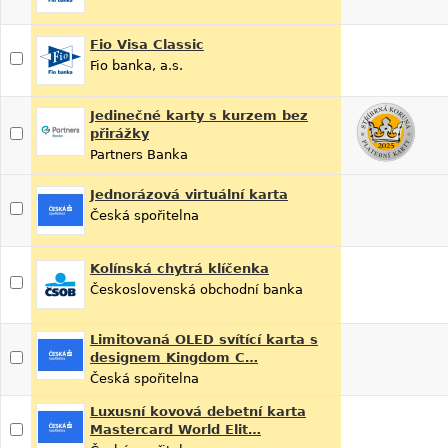
Fio Visa Classic
Fio banka, a.s.
Jedinečné karty s kurzem bez
přirážky
Partners Banka
Jednorázová virtuální karta
Česká spořitelna
Kolínská chytrá klíčenka
Československá obchodní banka
Limitovaná OLED svítící karta s
designem Kingdom C…
Česká spořitelna
Luxusní kovová debetní karta
Mastercard World Elit…