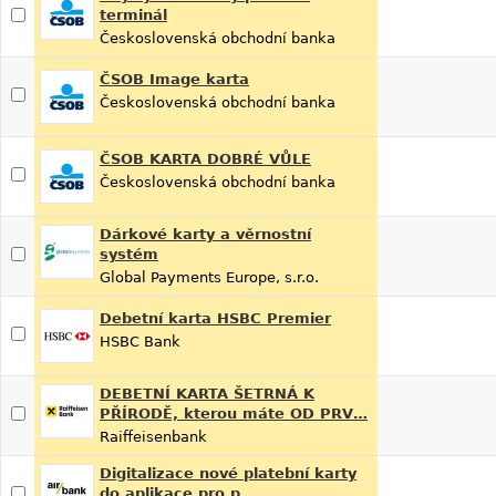
terminál
Československá obchodní banka
ČSOB Image karta
Československá obchodní banka
ČSOB KARTA DOBRÉ VŮLE
Československá obchodní banka
Dárkové karty a věrnostní
systém
Global Payments Europe, s.r.o.
Debetní karta HSBC Premier
HSBC Bank
DEBETNÍ KARTA ŠETRNÁ K
PŘÍRODĚ, kterou máte OD PRV…
Raiffeisenbank
Digitalizace nové platební karty
do aplikace pro p…