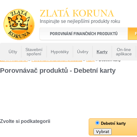
ZLATÁ KORUNA
Inspirujte se nejlepšími produkty roku
22 let tradice a kvality na finančním trhu
POROVNÁNÍ FINANČNÍCH PRODUKTŮ
F
Stavební
On-line
Účty
Hypotéky
Úvěry
Karty
spoření
aplikace
ZLATÁ KORUNA
»
Porovnání finančních produktů
»
Karty
» Debetní karty
Porovnávač produktů - Debetní karty
Zvolte si podkategorii
Debetní karty