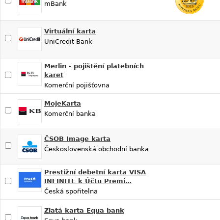
mBank
Virtuální karta
UniCredit Bank
Merlin - pojištění platebních
karet
Komerční pojišťovna
MojeKarta
Komerční banka
ČSOB Image karta
Československá obchodní banka
Prestižní debetní karta VISA
INFINITE k Účtu Premi…
Česká spořitelna
Zlatá karta Equa bank