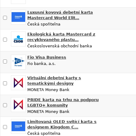
Luxusní kovová debetní karta
Mastercard World Elit…
Česká spořitelna
Ekologická karta Mastercard z
recyklovaného plastu…
Československá obchodní banka
Fio Visa Business
Fio banka, a.s.
Virtuální debetní karty s
tematickými designy
MONETA Money Bank
PRIDE karta na trhu na podporu
LGBTQ+ komunity
MONETA Money Bank
Limitovaná OLED svítící karta s
designem Kingdom C…
Česká spořitelna