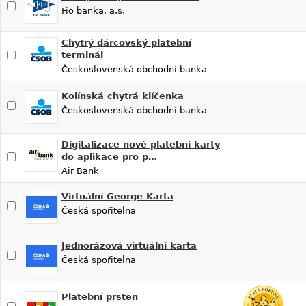
Fio banka, a.s.
Chytrý dárcovský platební
terminál
Československá obchodní banka
Kolínská chytrá klíčenka
Československá obchodní banka
Digitalizace nové platební karty
do aplikace pro p…
Air Bank
Virtuální George Karta
Česká spořitelna
Jednorázová virtuální karta
Česká spořitelna
Platební prsten