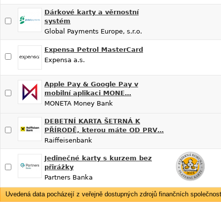
Dárkové karty a věrnostní
systém
Global Payments Europe, s.r.o.
Expensa Petrol MasterCard
Expensa a.s.
Apple Pay & Google Pay v
mobilní aplikaci MONE…
MONETA Money Bank
DEBETNÍ KARTA ŠETRNÁ K
PŘÍRODĚ, kterou máte OD PRV…
Raiffeisenbank
Jedinečné karty s kurzem bez
přirážky
Partners Banka
Uvedená data pocházejí z veřejně dostupných zdrojů finančních společností