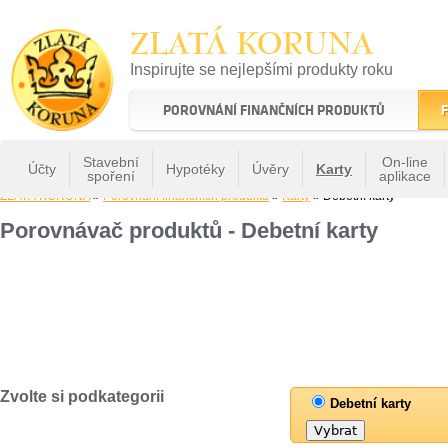
ZLATÁ KORUNA
Inspirujte se nejlepšími produkty roku
22 let tradice a kvality na finančním trhu
POROVNÁNÍ FINANČNÍCH PRODUKTŮ
F
Stavební
On-line
Účty
Hypotéky
Úvěry
Karty
spoření
aplikace
ZLATÁ KORUNA
»
Porovnání finančních produktů
»
Karty
» Debetní karty
Porovnávač produktů - Debetní karty
Zvolte si podkategorii
Debetní karty