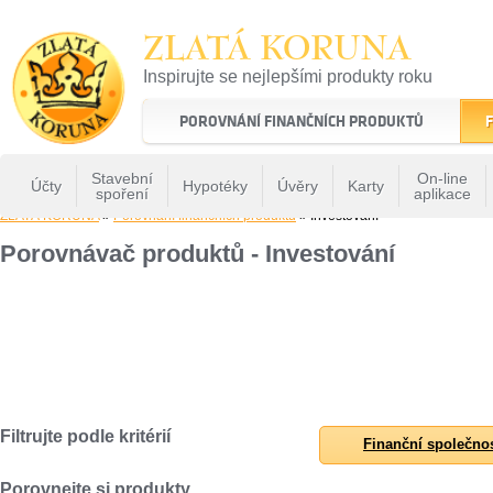
ZLATÁ KORUNA
Inspirujte se nejlepšími produkty roku
22 let tradice a kvality na finančním trhu
POROVNÁNÍ FINANČNÍCH PRODUKTŮ
F
Stavební
On-line
Účty
Hypotéky
Úvěry
Karty
spoření
aplikace
ZLATÁ KORUNA
»
Porovnání finančních produktů
» Investování
Porovnávač produktů - Investování
Filtrujte podle kritérií
Finanční společno
Porovnejte si produkty