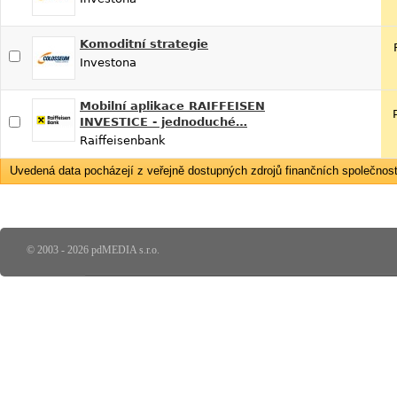
Komoditní strategie
Investona
Mobilní aplikace RAIFFEISEN
INVESTICE - jednoduché…
Raiffeisenbank
Uvedená data pocházejí z veřejně dostupných zdrojů finančních společností
© 2003 - 2026 pdMEDIA s.r.o.