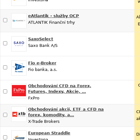
w
eAtlantik - služby OCP
A
ATLANTIK Finanční trhy
E
SaxoSelect
Saxo Bank A/S
Fio e-Broker
Fio banka, a.s.
Obchodování CFD na Forex,
Futures, Indexy, Akcie, …
FxPro
Obchodování akcií, ETF a CFD na
C
forex, komodity, a…
a
X-Trade Brokers
European Straddle
D
Investona