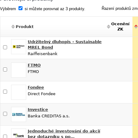
Řazení produktů změ
Výběrem
si můžete porovnat az 3 produkty.
Ocenění
Produkt
ZK
Udržitelný dluhopis - Sustainable
MREL Bond
Raiffeisenbank
FTMO
FTMO
Fondee
Direct Fondee
Investice
Banka CREDITAS a.s.
Jednoduché investování do akcií
bez dotazníku s po…