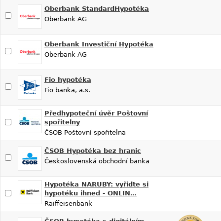
Oberbank StandardHypotéka
Oberbank AG
Oberbank Investiční Hypotéka
Oberbank AG
Fio hypotéka
Fio banka, a.s.
Předhypoteční úvěr Poštovní
spořitelny
ČSOB Poštovní spořitelna
ČSOB Hypotéka bez hranic
Československá obchodní banka
Hypotéka NARUBY: vyřiďte si
hypotéku ihned - ONLIN…
Raiffeisenbank