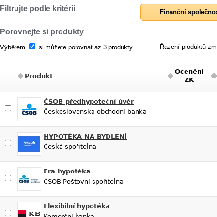
Filtrujte podle kritérií
Finanční společno
Porovnejte si produkty
Řazení produktů změ
Výběrem
si můžete porovnat az 3 produkty.
Ocenění
Produkt
ZK
ČSOB předhypoteční úvěr
Československá obchodní banka
HYPOTÉKA NA BYDLENÍ
Česká spořitelna
Era hypotéka
ČSOB Poštovní spořitelna
Flexibilní hypotéka
Komerční banka