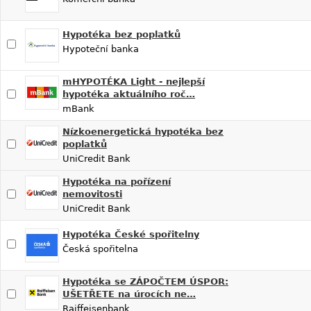
Hypotéka bez poplatků
Hypoteční banka
mHYPOTÉKA Light - nejlepší
hypotéka aktuálního roč…
mBank
Nízkoenergetická hypotéka bez
poplatků
UniCredit Bank
Hypotéka na pořízení
nemovitosti
UniCredit Bank
Hypotéka České spořitelny
Česká spořitelna
Hypotéka se ZÁPOČTEM ÚSPOR:
UŠETŘETE na úrocích ne…
Raiffeisenbank