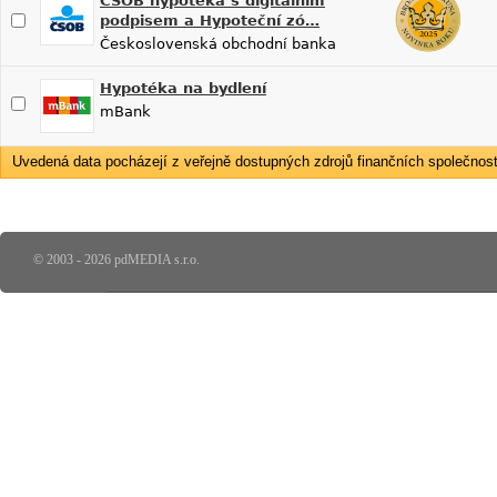
ČSOB hypotéka s digitálním
podpisem a Hypoteční zó…
Československá obchodní banka
Hypotéka na bydlení
mBank
Uvedená data pocházejí z veřejně dostupných zdrojů finančních společností
© 2003 - 2026 pdMEDIA s.r.o.