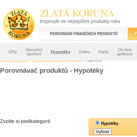
ZLATÁ KORUNA
Inspirujte se nejlepšími produkty roku
22 let tradice a kvality na finančním trhu
POROVNÁNÍ FINANČNÍCH PRODUKTŮ
F
Stavební
On-line
Účty
Hypotéky
Úvěry
Karty
spoření
aplikace
ZLATÁ KORUNA
»
Porovnání finančních produktů
» Hypotéky
Porovnávač produktů - Hypotéky
Zvolte si podkategorii
Hypotéky