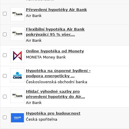
Převedení hypotéky Air Bank
Air Bank
Flexibilní hypotéka Air Bank
pokrývající 95 % všec…
Air Bank
Online hypotéka od Monety
MONETA Money Bank
Hypotéka na úsporné bydlení -
podpora energeticky …
Československá obchodní banka
Hlídač výhodné sazby pro
převedení hypotéky do Air…
Air Bank
Hypotéka pro budoucnost
Česká spořitelna